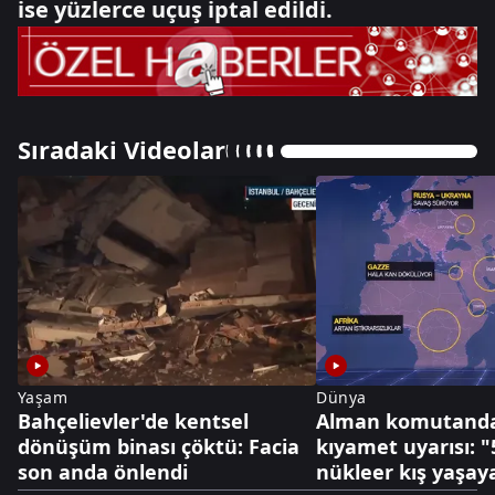
ise yüzlerce uçuş iptal edildi.
Sıradaki Videolar
Yaşam
Dünya
Bahçelievler'de kentsel
Alman komutanda
dönüşüm binası çöktü: Facia
kıyamet uyarısı: "5
son anda önlendi
nükleer kış yaşaya