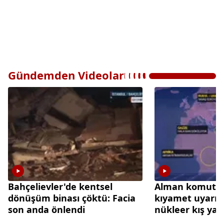
Gündemden Videolar
Bahçelievler'de kentsel
Alman komutan
dönüşüm binası çöktü: Facia
kıyamet uyarısı:
son anda önlendi
nükleer kış yaşa