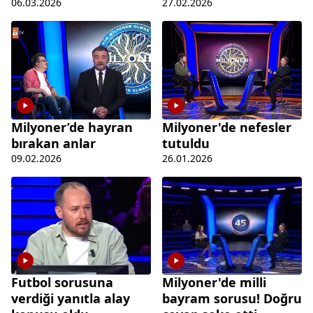
pişman oldu
06.03.2026
27.02.2026
Milyoner’de hayran
Milyoner'de nefesler
bırakan anlar
tutuldu
09.02.2026
26.01.2026
Milyoner'de milli
Futbol sorusuna
bayram sorusu! Doğru
verdiği yanıtla alay