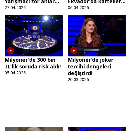
Yarışmacı zor anlar
Ekvador'da karteller
yaşadı
tarafından kaçırıldı
27.04.2026
06.04.2026
Milyoner'de 300 bin
Milyoner’de joker
TL'lik soruda risk aldı!
tercihi dengeleri
değiştirdi
05.04.2026
20.03.2026