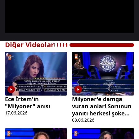
Diğer Videolar
Ece İrtem'in
Milyoner'e damga
"Milyoner" anısı
vuran anlar! Sorunun
yanıtı herkesi şoke
17.06.2026
etti
08.06.2026