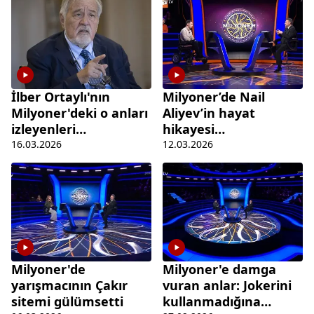
İlber Ortaylı'nın
Milyoner’de Nail
Milyoner'deki o anları
Aliyev’in hayat
izleyenleri
hikayesi
duygulandırdı
duygulandırdı
16.03.2026
12.03.2026
Milyoner'de
Milyoner'e damga
yarışmacının Çakır
vuran anlar: Jokerini
sitemi gülümsetti
kullanmadığına