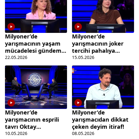
Milyoner’de
Milyoner'de
yarışmacının yaşam
yarışmacının joker
mücadelesi gündem
tercihi pahalıya
oldu!
patladı!
22.05.2026
15.05.2026
Milyoner’de
Milyoner'de
yarışmacının esprili
yarışmacıdan dikkat
tavrı Oktay
çeken deyim itiraf!
Kaynarca’yı
10.05.2026
08.05.2026