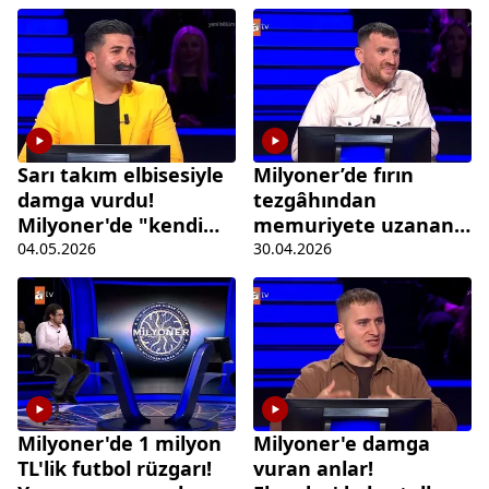
kahkahaya boğdu
Sarı takım elbisesiyle
Milyoner’de fırın
damga vurdu!
tezgâhından
Milyoner'de "kendi
memuriyete uzanan
alanım" dediği soruda
hayat hikayesi
04.05.2026
30.04.2026
elendi
Milyoner'de 1 milyon
Milyoner'e damga
TL'lik futbol rüzgarı!
vuran anlar!