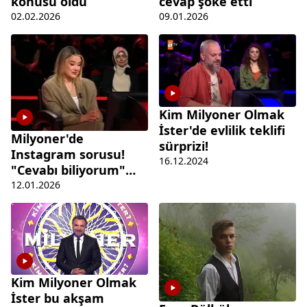
cevap şoke etti
konusu oldu
09.01.2026
02.02.2026
Kim Milyoner Olmak
İster'de evlilik teklifi
Milyoner'de
sürprizi!
Instagram sorusu!
16.12.2024
"Cevabı biliyorum"
dedi hayatının
12.01.2026
hatasını yaptı
Kim Milyoner Olmak
İster bu akşam