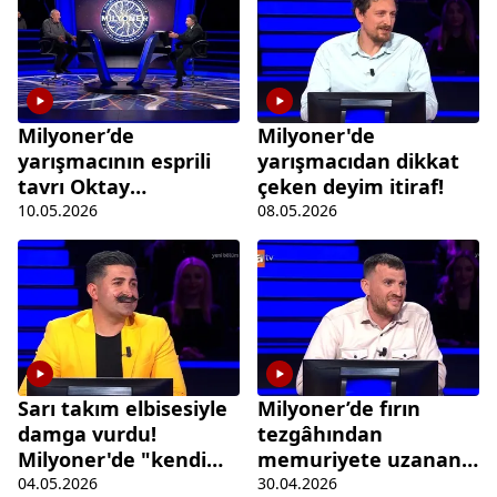
Milyoner’de
Milyoner'de
yarışmacının esprili
yarışmacıdan dikkat
tavrı Oktay
çeken deyim itiraf!
Kaynarca’yı
10.05.2026
08.05.2026
kahkahaya boğdu
Sarı takım elbisesiyle
Milyoner’de fırın
damga vurdu!
tezgâhından
Milyoner'de "kendi
memuriyete uzanan
alanım" dediği soruda
hayat hikayesi
04.05.2026
30.04.2026