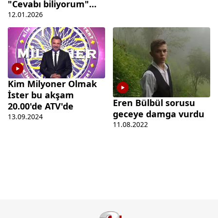
"Cevabı biliyorum"
dedi hayatının
12.01.2026
hatasını yaptı
Kim Milyoner Olmak
İster bu akşam
Eren Bülbül sorusu
20.00'de ATV'de
geceye damga vurdu
13.09.2024
11.08.2022