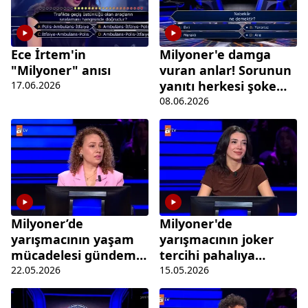
Ece İrtem'in
Milyoner'e damga
"Milyoner" anısı
vuran anlar! Sorunun
yanıtı herkesi şoke
17.06.2026
etti
08.06.2026
Milyoner’de
Milyoner'de
yarışmacının yaşam
yarışmacının joker
mücadelesi gündem
tercihi pahalıya
oldu!
patladı!
22.05.2026
15.05.2026