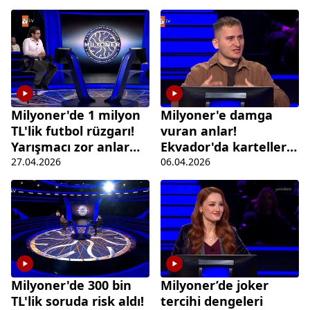
elendi
Milyoner'de 1 milyon
Milyoner'e damga
TL'lik futbol rüzgarı!
vuran anlar!
Yarışmacı zor anlar
Ekvador'da karteller
yaşadı
tarafından kaçırıldı
27.04.2026
06.04.2026
Milyoner'de 300 bin
Milyoner’de joker
TL'lik soruda risk aldı!
tercihi dengeleri