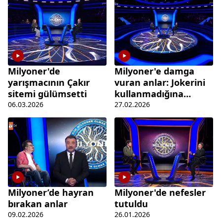
Milyoner'de
Milyoner'e damga
yarışmacının Çakır
vuran anlar: Jokerini
sitemi gülümsetti
kullanmadığına
pişman oldu
06.03.2026
27.02.2026
Milyoner’de hayran
Milyoner'de nefesler
bırakan anlar
tutuldu
09.02.2026
26.01.2026