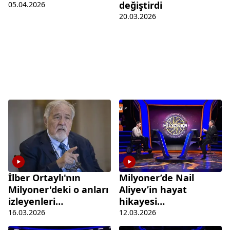
değiştirdi
05.04.2026
20.03.2026
İlber Ortaylı'nın
Milyoner’de Nail
Milyoner'deki o anları
Aliyev’in hayat
izleyenleri
hikayesi
duygulandırdı
duygulandırdı
16.03.2026
12.03.2026