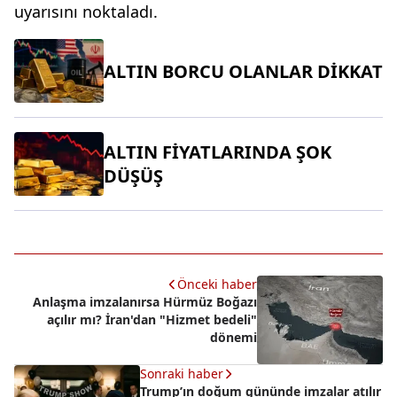
uyarısını noktaladı.
ALTIN BORCU OLANLAR DİKKAT
ALTIN FİYATLARINDA ŞOK
DÜŞÜŞ
Önceki haber
Anlaşma imzalanırsa Hürmüz Boğazı
açılır mı? İran'dan "Hizmet bedeli"
dönemi
Sonraki haber
Trump’ın doğum gününde imzalar atılır