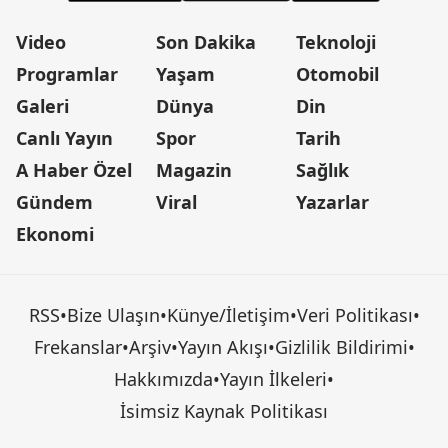
Video
Son Dakika
Teknoloji
Programlar
Yaşam
Otomobil
Galeri
Dünya
Din
Canlı Yayın
Spor
Tarih
A Haber Özel
Magazin
Sağlık
Gündem
Viral
Yazarlar
Ekonomi
RSS
•
Bize Ulaşın
•
Künye/İletişim
•
Veri Politikası
•
Frekanslar
•
Arşiv
•
Yayın Akışı
•
Gizlilik Bildirimi
•
Hakkımızda
•
Yayın İlkeleri
•
İsimsiz Kaynak Politikası