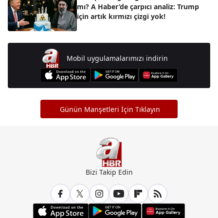
mı? A Haber’de çarpıcı analiz: Trump
için artık kırmızı çizgi yok!
Mobil uygulamalarımızı indirin
Günün Manşetleri İçin Tıklayın
Bizi Takip Edin