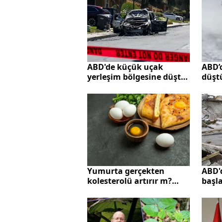
ABD'de küçük uçak
ABD’
yerleşim bölgesine düştü!
düştü
Çok sayıda ölü ve yaralı
kurt
var | "Tarif edilemeyecek
kadar korkunç"
ABD'd
Yumurta gerçekten
başla
kolesterolü artırır m?
kırmı
Yeni araştırma sonuçları
ne diyor?