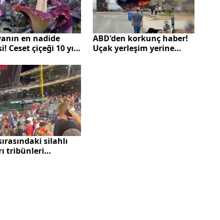
ABD'den korkunç haber!
anın en nadide
Uçak yerleşim yerine
si! Ceset çiçeği 10 yıl
düştü
 çiçek açtı
ırasındaki silahlı
rı tribünleri
tırdı