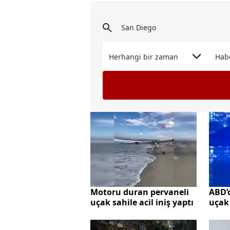
Herhangi bir zaman
Hab
ABD’d
Motoru duran pervaneli
uçak 
uçak sahile acil iniş yaptı