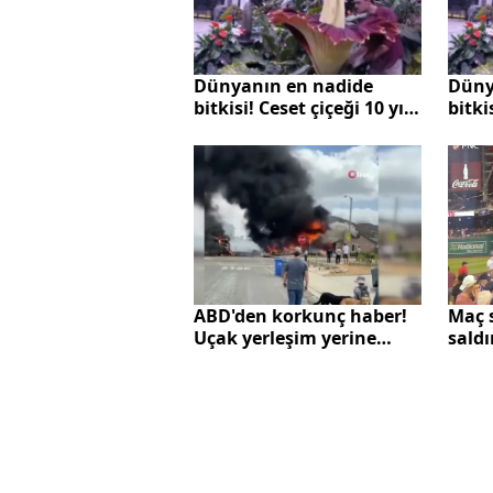
Dünyanın en nadide
Düny
bitkisi! Ceset çiçeği 10 yıl
bitki
sonra çiçek açtı
sonra
Maç s
ABD'den korkunç haber!
saldı
Uçak yerleşim yerine
karış
düştü