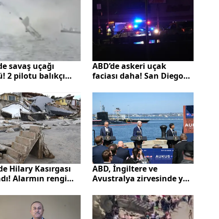
ABD’de askeri uçak
de savaş uçağı
faciası daha! San Diego
! 2 pilotu balıkçı
Körfezi'ne düştü
ardı
e Hilary Kasırgası
ABD, İngiltere ve
dı! Alarmın rengi
Avustralya zirvesinde yol
zı
haritası belirlendi! Çin'i
kızdıracak sözler