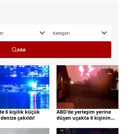
er
Kategori
ARA
e 6 kişilik küçük
ABD'de yerleşim yerine
denize çakıldı!
düşen uçakta 6 kişinin
öldüğü doğrulandı