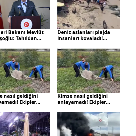
leri Bakanı Mevlüt
Deniz aslanları plajda
şoğlu: Tahıldan
insanları kovaladı!
 gübre ihracatı için
Milyonlarca kez izlendi
ıyoruz
 nasıl geldiğini
Kimse nasıl geldiğini
yamadı! Ekipler
anlayamadı! Ekipler
e yakaladı
böyle yakaladı