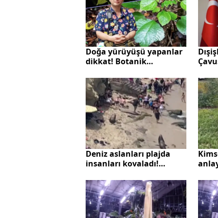
Dışiş
Doğa yürüyüşü yapanlar
Çavu
dikkat! Botanik
sonra
dünyasının en tehlikelisi:
çalış
Bu bitkiye dokunan
intihar ediyor!
Deniz aslanları plajda
Kimse
insanları kovaladı!
anla
Milyonlarca kez izlendi
böyl