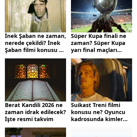
İnek Şaban ne zaman,
Süper Kupa finali ne
nerede çekildi? İnek
zaman? Süper Kupa
Şaban filmi konusu ve
yarı final maçları
oyuncuları
nerede, saat kaçta
oynanacak?
Berat Kandili 2026 ne
Suikast Treni filmi
zaman idrak edilecek?
konusu ne? Oyuncu
İşte resmi takvim
kadrosunda kimler
var?