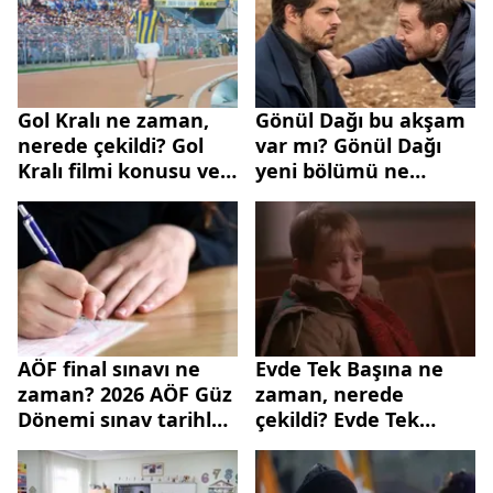
Gol Kralı ne zaman,
Gönül Dağı bu akşam
nerede çekildi? Gol
var mı? Gönül Dağı
Kralı filmi konusu ve
yeni bölümü ne
oyuncuları
zaman?
AÖF final sınavı ne
Evde Tek Başına ne
zaman? 2026 AÖF Güz
zaman, nerede
Dönemi sınav tarihleri
çekildi? Evde Tek
ve saatleri
Başına filmi konusu
ve oyuncuları