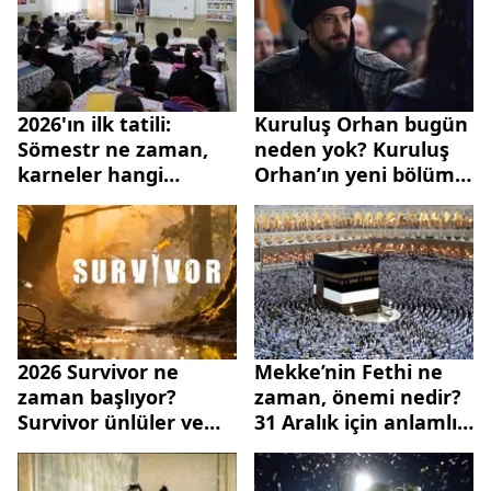
2026'ın ilk tatili:
Kuruluş Orhan bugün
Sömestr ne zaman,
neden yok? Kuruluş
karneler hangi
Orhan’ın yeni bölümü
tarihte alınacak?
ne zaman?
2026 Survivor ne
Mekke’nin Fethi ne
zaman başlıyor?
zaman, önemi nedir?
Survivor ünlüler ve
31 Aralık için anlamlı,
gönüllüler
dualı ve resimli
yarışmacıları kimler?
mesajlar