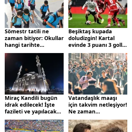
Sömestr tatili ne
Beşiktaş kupada
zaman bitiyor: Okullar
doludizgin! Kartal
hangi tarihte
evinde 3 puanı 3 golle
açılacak? 2025-2026
aldı
MEB takvimi
Miraç Kandili bugün
Vatandaşlık maaşı
idrak edilecek! İşte
için takvim netleşiyor!
fazileti ve yapılacak
Ne zaman
ibadetler
başlayacak? Kimler
yararlanacak?