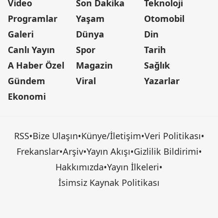
Video
Son Dakika
Teknoloji
Programlar
Yaşam
Otomobil
Galeri
Dünya
Din
Canlı Yayın
Spor
Tarih
A Haber Özel
Magazin
Sağlık
Gündem
Viral
Yazarlar
Ekonomi
RSS
•
Bize Ulaşın
•
Künye/İletişim
•
Veri Politikası
•
Frekanslar
•
Arşiv
•
Yayın Akışı
•
Gizlilik Bildirimi
•
Hakkımızda
•
Yayın İlkeleri
•
İsimsiz Kaynak Politikası