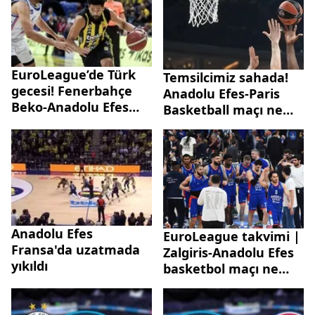
EuroLeague’de Türk
Temsilcimiz sahada!
gecesi! Fenerbahçe
Anadolu Efes-Paris
Beko-Anadolu Efes
Basketball maçı ne
maçı bu akşam: İşte
zaman, saat kaçta,
yayın bilgileri
hangi kanalda?
Anadolu Efes
EuroLeague takvimi |
Fransa'da uzatmada
Zalgiris-Anadolu Efes
yıkıldı
basketbol maçı ne
zaman, hangi
kanalda?