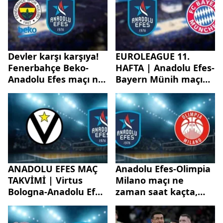
Devler karşı karşıya!
EUROLEAGUE 11.
Fenerbahçe Beko-
HAFTA | Anadolu Efes-
Anadolu Efes maçı ne
Bayern Münih maçı
zaman, hangi
ne zaman, saat kaçta,
kanalda?
hangi kanalda?
ANADOLU EFES MAÇ
Anadolu Efes-Olimpia
TAKVİMİ | Virtus
Milano maçı ne
Bologna-Anadolu Efes
zaman saat kaçta,
maçı ne zaman, saat
hangi kanalda?
kaçta, hangi kanalda?
Anadolu Efes maçı