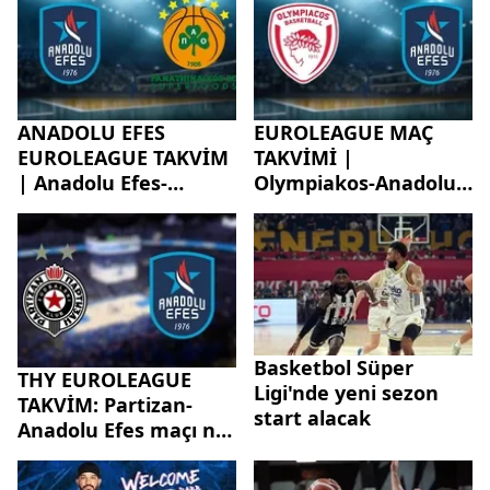
ANADOLU EFES
EUROLEAGUE MAÇ
EUROLEAGUE TAKVİM
TAKVİMİ |
| Anadolu Efes-
Olympiakos-Anadolu
Panathinaikos maçı
Efes maçı ne zaman,
ne zaman, hangi
saat kaçta, hangi
kanalda?
kanalda?
Basketbol Süper
THY EUROLEAGUE
Ligi'nde yeni sezon
TAKVİM: Partizan-
start alacak
Anadolu Efes maçı ne
zaman, saat kaçta,
hangi kanalda?