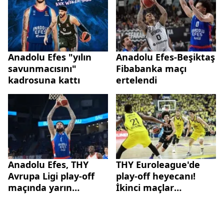
Anadolu Efes "yılın
Anadolu Efes-Beşiktaş
savunmacısını"
Fibabanka maçı
kadrosuna kattı
ertelendi
Anadolu Efes, THY
THY Euroleague'de
Avrupa Ligi play-off
play-off heyecanı!
maçında yarın
İkinci maçlar
Panathinaikos'u
oynanacak
konuk edecek