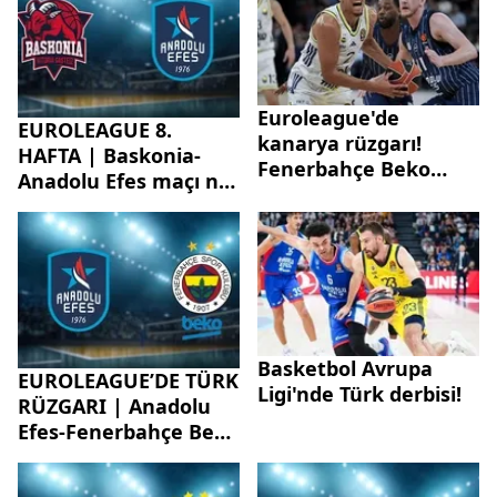
nereden izlenir?
Euroleague'de
EUROLEAGUE 8.
kanarya rüzgarı!
HAFTA | Baskonia-
Fenerbahçe Beko
Anadolu Efes maçı ne
rakibi Anadolu Efes'i
zaman, saat kaçta
devirdi
hangi kanalda?
Basketbol Avrupa
EUROLEAGUE’DE TÜRK
Ligi'nde Türk derbisi!
RÜZGARI | Anadolu
Efes-Fenerbahçe Beko
maçı ne zaman, saat
kaçta, hangi kanalda?