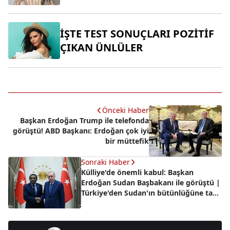
İŞTE TEST SONUÇLARI POZİTİF
ÇIKAN ÜNLÜLER
Önceki Haber
Başkan Erdoğan Trump ile telefonda
görüştü! ABD Başkanı: Erdoğan çok iyi
bir müttefik
Sonraki Haber
Külliye'de önemli kabul: Başkan
Erdoğan Sudan Başbakanı ile görüştü |
Türkiye'den Sudan'ın bütünlüğüne tam
destek