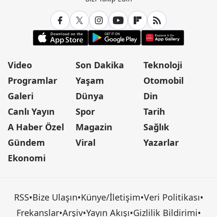
Video
Son Dakika
Teknoloji
Programlar
Yaşam
Otomobil
Galeri
Dünya
Din
Canlı Yayın
Spor
Tarih
A Haber Özel
Magazin
Sağlık
Gündem
Viral
Yazarlar
Ekonomi
RSS
•
Bize Ulaşın
•
Künye/İletişim
•
Veri Politikası
•
Frekanslar
•
Arşiv
•
Yayın Akışı
•
Gizlilik Bildirimi
•