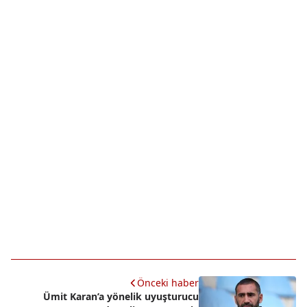
Önceki haber
Ümit Karan’a yönelik uyuşturucu