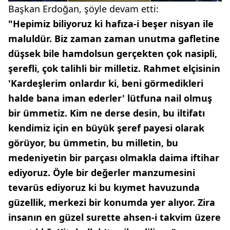
Başkan Erdoğan, şöyle devam etti:
"Hepimiz biliyoruz ki hafıza-i beşer nisyan ile
maluldür. Biz zaman zaman unutma gafletine
düşsek bile hamdolsun gerçekten çok nasipli,
şerefli, çok talihli bir milletiz. Rahmet elçisinin
'Kardeşlerim onlardır ki, beni görmedikleri
halde bana iman ederler' lütfuna nail olmuş
bir ümmetiz. Kim ne derse desin, bu iltifatı
kendimiz için en büyük şeref payesi olarak
görüyor, bu ümmetin, bu milletin, bu
medeniyetin bir parçası olmakla daima iftihar
ediyoruz. Öyle bir değerler manzumesini
tevarüs ediyoruz ki bu kıymet havuzunda
güzellik, merkezi bir konumda yer alıyor. Zira
insanın en güzel surette ahsen-i takvim üzere