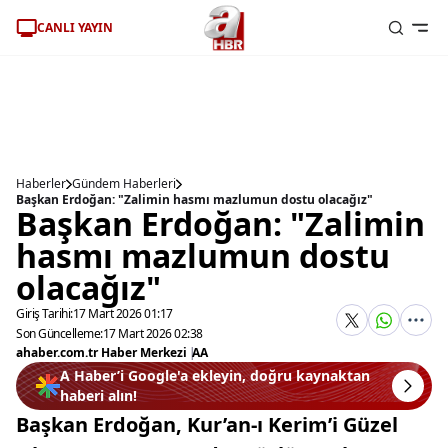
CANLI YAYIN
Haberler
Gündem Haberleri
Başkan Erdoğan: "Zalimin hasmı mazlumun dostu olacağız"
Başkan Erdoğan: "Zalimin
hasmı mazlumun dostu
olacağız"
Giriş Tarihi:
17 Mart 2026 01:17
Son Güncelleme:
17 Mart 2026 02:38
ahaber.com.tr Haber Merkezi
|
AA
A Haber’i Google'a ekleyin, doğru kaynaktan
haberi alın!
Başkan Erdoğan, Kur’an-ı Kerim’i Güzel