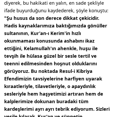
diyerek, bu hakikati en yalın, en sade şekliyle
ifade buyurduğunu kaydederek, şöyle konuştu:
"Şu husus da son derece dikkat çekicidir.
Hadis kaynaklarımıza baktığımızda gönüller
sultanının, Kur'an-ı Kerim'in hızlı
okunmaması konusunda ashabını ikaz
ettiğini, Kelamullah'ın ahenkle, huşu ile
tevşih ile hülasa güzel bir sesle tertil ve
teenni edilmesinden hoşnut olduklarını
görüyoruz. Bu noktada Resul-i Kibriya
Efendimizin tavsiyelerine harfiyen uyarak
kıraatleriyle, tilavetleriyle, o apaydınlık
sesleriyle hem haşyetimizi artıran hem de
kalplerimize dokunan buradaki tüm
kardeşlerimi ayrı ayrı tebrik ediyorum. Sizleri
vesile kılarak, Kur'an ve sünnetin