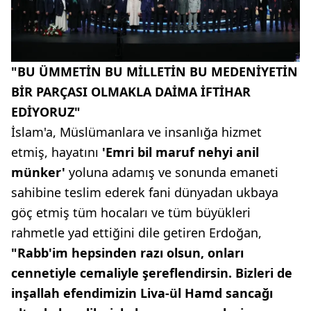
"BU ÜMMETİN BU MİLLETİN BU MEDENİYETİN
BİR PARÇASI OLMAKLA DAİMA İFTİHAR
EDİYORUZ"
İslam'a, Müslümanlara ve insanlığa hizmet
etmiş, hayatını
'Emri bil maruf nehyi anil
münker'
yoluna adamış ve sonunda emaneti
sahibine teslim ederek fani dünyadan ukbaya
göç etmiş tüm hocaları ve tüm büyükleri
rahmetle yad ettiğini dile getiren Erdoğan,
"Rabb'im hepsinden razı olsun, onları
cennetiyle cemaliyle şereflendirsin. Bizleri de
inşallah efendimizin Liva-ül Hamd sancağı