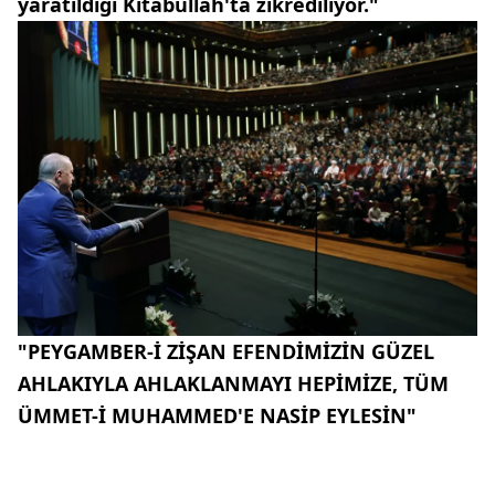
yaratıldığı Kitabullah'ta zikrediliyor."
"PEYGAMBER-İ ZİŞAN EFENDİMİZİN GÜZEL
AHLAKIYLA AHLAKLANMAYI HEPİMİZE, TÜM
ÜMMET-İ MUHAMMED'E NASİP EYLESİN"