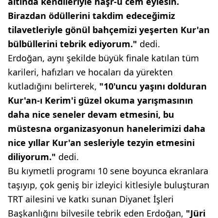
altında kendileriyle haşr-u cem eylesin.
Birazdan ödüllerini takdim edeceğimiz
tilavetleriyle gönül bahçemizi yeşerten Kur'an
bülbüllerini tebrik ediyorum."
dedi.
Erdoğan, aynı şekilde büyük finale katılan tüm
karileri, hafızları ve hocaları da yürekten
kutladığını belirterek,
"10'uncu yaşını dolduran
Kur'an-ı Kerim'i güzel okuma yarışmasının
daha nice seneler devam etmesini, bu
müstesna organizasyonun hanelerimizi daha
nice yıllar Kur'an sesleriyle tezyin etmesini
diliyorum."
dedi.
Bu kıymetli programı 10 sene boyunca ekranlara
taşıyıp, çok geniş bir izleyici kitlesiyle buluşturan
TRT ailesini ve katkı sunan Diyanet İşleri
Başkanlığını bilvesile tebrik eden Erdoğan,
"Jüri