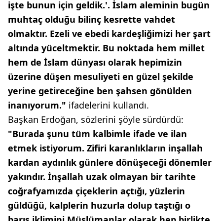
işte bunun için geldik.'. İslam aleminin bugün
muhtaç olduğu bilinç kesrette vahdet
olmaktır. Ezeli ve ebedi kardeşliğimizi her şart
altında yüceltmektir. Bu noktada hem millet
hem de İslam dünyası olarak hepimizin
üzerine düşen mesuliyeti en güzel şekilde
yerine getireceğine ben şahsen gönülden
inanıyorum."
ifadelerini kullandı.
Başkan Erdoğan, sözlerini şöyle sürdürdü:
"Burada şunu tüm kalbimle ifade ve ilan
etmek istiyorum. Zifiri karanlıkların inşallah
kardan aydınlık günlere dönüşeceği dönemler
yakındır. İnşallah uzak olmayan bir tarihte
coğrafyamızda çiçeklerin açtığı, yüzlerin
güldüğü, kalplerin huzurla dolup taştığı o
barış iklimini Müslümanlar olarak hep birlikte