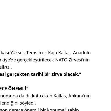
tikası Yüksek Temsilcisi Kaja Kallas, Anadolu
rkiye'de gerçekleştirilecek NATO Zirvesi'nin
irtti.
si gerçekten tarihi bir zirve olacak."
ECE ÖNEMLİ"
onumuna da dikkat çeken Kallas, Ankara'nın
tlendiğini söyledi.
 "son derece önemli bir konuma" sahip