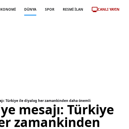
CANLI YAYIN
EKONOMİ
DÜNYA
SPOR
RESMİ İLAN
jı: Türkiye ile diyalog her zamankinden daha önemli
ye mesajı: Türkiye
 her zamankinden