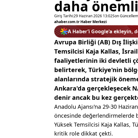
daha öneml
Giriş Tarihi:
29 Haziran 2026 13:02
Son Güncellem
ahaber.com.tr Haber Merkezi
A Haber’i Google'a ekleyin, 
Avrupa Birliği (AB) Dış İlişk
Temsilcisi Kaja Kallas, İsrai
faaliyetlerinin iki devletli
belirterek, Türkiye'nin böl
alanlarında stratejik öneme
Ankara'da gerçekleşecek NATO
denir ancak bu kez gerçekte
Anadolu Ajansı'na 29-30 Haziran 
öncesinde değerlendirmelerde bu
Yüksek Temsilcisi Kaja Kallas, Tü
kritik role dikkat çekti.