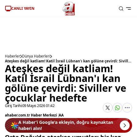
CANLI YAYIN
Haberler
Dünya Haberleri
Ateşkes değil katliam! Katil İsrail Lübnan'ı kan gölüne çevirdi: Siviller ve çocuklar hedefte
Ateşkes değil katliam!
Katil İsrail Lübnan'ı kan
gölüne çevirdi: Siviller ve
çocuklar hedefte
Giriş Tarihi:
09 Mayıs 2026 01:42
ahaber.com.tr Haber Merkezi
|
AA
A Haber’i Google'a ekleyin, doğru kaynaktan
haberi alın!