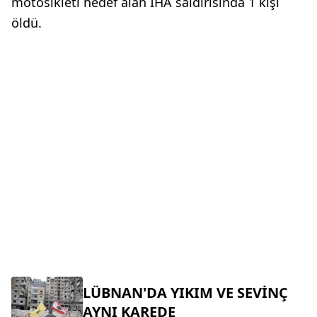
motosikleti hedef alan İHA saldırısında 1 kişi
öldü.
LÜBNAN'DA YIKIM VE SEVİNÇ
AYNI KAREDE