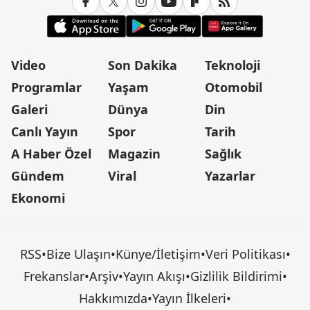
Video
Son Dakika
Teknoloji
Programlar
Yaşam
Otomobil
Galeri
Dünya
Din
Canlı Yayın
Spor
Tarih
A Haber Özel
Magazin
Sağlık
Gündem
Viral
Yazarlar
Ekonomi
RSS
•
Bize Ulaşın
•
Künye/İletişim
•
Veri Politikası
•
Frekanslar
•
Arşiv
•
Yayın Akışı
•
Gizlilik Bildirimi
•
Hakkımızda
•
Yayın İlkeleri
•