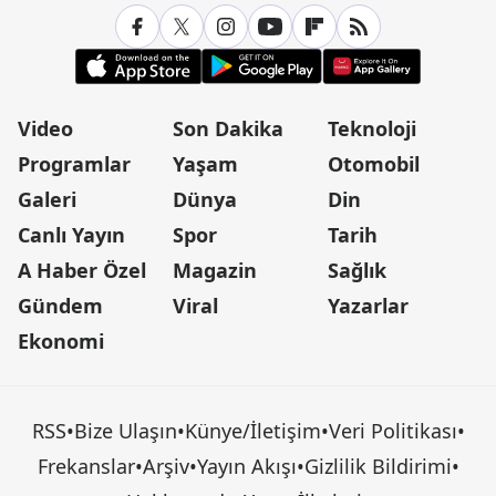
Video
Son Dakika
Teknoloji
Programlar
Yaşam
Otomobil
Galeri
Dünya
Din
Canlı Yayın
Spor
Tarih
A Haber Özel
Magazin
Sağlık
Gündem
Viral
Yazarlar
Ekonomi
RSS
•
Bize Ulaşın
•
Künye/İletişim
•
Veri Politikası
•
Frekanslar
•
Arşiv
•
Yayın Akışı
•
Gizlilik Bildirimi
•