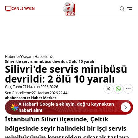
CANLI YAYIN
Haberler
Yaşam Haberleri
Silivri'de servis minibüsü devrildi: 2 ölü 10 yaralı
Silivri'de servis minibüsü
devrildi: 2 ölü 10 yaralı
Giriş Tarihi:
27 Haziran 2026 20:26
Son Güncelleme:
27 Haziran 2026 22:44
ahaber.com.tr Haber Merkezi
A Haber’i Google'a ekleyin, doğru kaynaktan
haberi alın!
İstanbul’un Silivri ilçesinde, Çeltik
bölgesinde seyir halindeki bir işçi servis
minibüsünün kontrolden çıkarak tarlaya