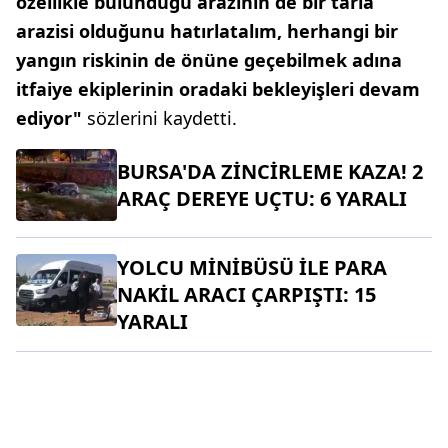
özellikle bulunduğu arazinin de bir tarla
arazisi olduğunu hatırlatalım, herhangi bir
yangın riskinin de önüne geçebilmek adına
itfaiye ekiplerinin oradaki bekleyişleri devam
ediyor"
sözlerini kaydetti.
BURSA'DA ZİNCİRLEME KAZA! 2
ARAÇ DEREYE UÇTU: 6 YARALI
YOLCU MİNİBÜSÜ İLE PARA
NAKİL ARACI ÇARPIŞTI: 15
YARALI