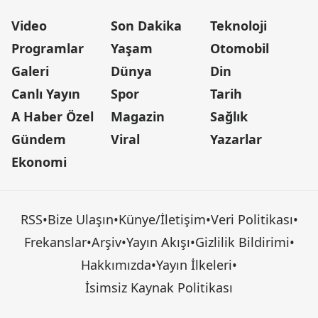
Video
Son Dakika
Teknoloji
Programlar
Yaşam
Otomobil
Galeri
Dünya
Din
Canlı Yayın
Spor
Tarih
A Haber Özel
Magazin
Sağlık
Gündem
Viral
Yazarlar
Ekonomi
RSS
•
Bize Ulaşın
•
Künye/İletişim
•
Veri Politikası
•
Frekanslar
•
Arşiv
•
Yayın Akışı
•
Gizlilik Bildirimi
•
Hakkımızda
•
Yayın İlkeleri
•
İsimsiz Kaynak Politikası