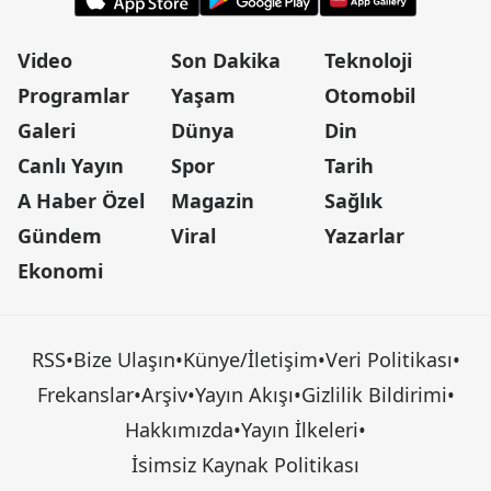
Video
Son Dakika
Teknoloji
Programlar
Yaşam
Otomobil
Galeri
Dünya
Din
Canlı Yayın
Spor
Tarih
A Haber Özel
Magazin
Sağlık
Gündem
Viral
Yazarlar
Ekonomi
RSS
•
Bize Ulaşın
•
Künye/İletişim
•
Veri Politikası
•
Frekanslar
•
Arşiv
•
Yayın Akışı
•
Gizlilik Bildirimi
•
Hakkımızda
•
Yayın İlkeleri
•
İsimsiz Kaynak Politikası