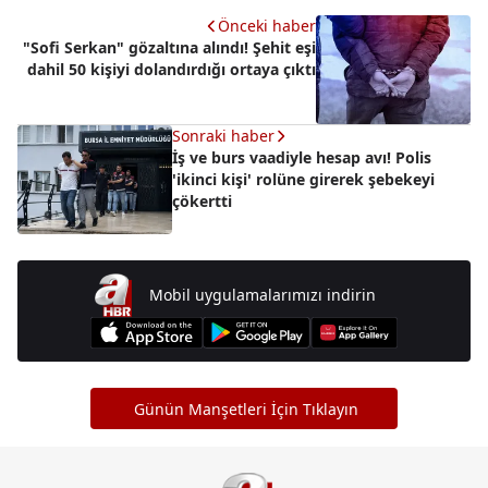
Önceki haber
"Sofi Serkan" gözaltına alındı! Şehit eşi
dahil 50 kişiyi dolandırdığı ortaya çıktı
Sonraki haber
İş ve burs vaadiyle hesap avı! Polis
'ikinci kişi' rolüne girerek şebekeyi
çökertti
Mobil uygulamalarımızı indirin
Günün Manşetleri İçin Tıklayın