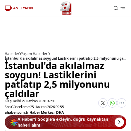
CANLI YAYIN
Haberler
Yaşam Haberleri
İstanbul'da akılalmaz soygun! Lastiklerini patlatıp 2,5 milyonunu çaldılar
İstanbul'da akılalmaz
soygun! Lastiklerini
patlatıp 2,5 milyonunu
çaldılar
Giriş Tarihi:
25 Haziran 2026 09:50
Son Güncelleme:
25 Haziran 2026 09:55
ahaber.com.tr Haber Merkezi
|
DHA
A Haber’i Google'a ekleyin, doğru kaynaktan
haberi alın!