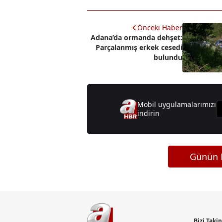
Önceki Haber
Adana’da ormanda dehşet:
Parçalanmış erkek cesedi
bulundu
Mobil uygulamalarımızı
indirin
Günün M
Bizi Taki