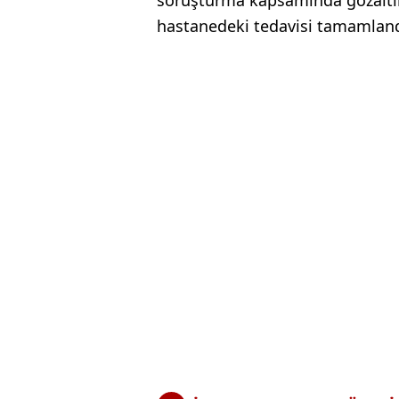
soruşturma kapsamında gözaltın
hastanedeki tedavisi tamamland