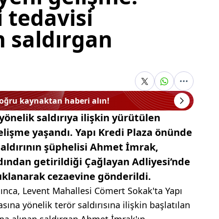
 tedavisi
 saldırgan
doğru kaynaktan haberi alın!
yönelik saldırıya ilişkin yürütülen
lişme yaşandı. Yapı Kredi Plaza önünde
 saldırının şüphelisi Ahmet İmrak,
ından getirildiği Çağlayan Adliyesi’nde
klanarak cezaevine gönderildi.
ınca, Levent Mahallesi Cömert Sokak'ta Yapı
ına yönelik terör saldırısına ilişkin başlatılan