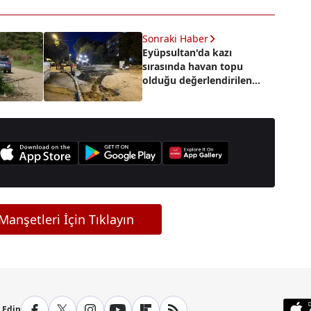
Sonraki Haber
Eyüpsultan'da kazı
sırasında havan topu
olduğu değerlendirilen
mühimmat bulundu
anşetleri İçin Tıklayın
p Edin