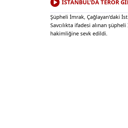
İSTANBUL'DA TERÖR G
Şüpheli İmrak, Çağlayan'daki İst
Savcılıkta ifadesi alınan şüphel
hakimliğine sevk edildi.