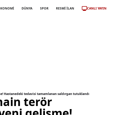
CANLI YAYIN
EKONOMİ
DÜNYA
SPOR
RESMİ İLAN
işme! Hastanedeki tedavisi tamamlanan saldırgan tutuklandı
hain terör
 yeni gelişme!