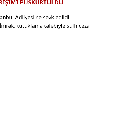
İRİŞİMİ PÜSKÜRTÜLDÜ
anbul Adliyesi'ne sevk edildi.
i İmrak, tutuklama talebiyle sulh ceza