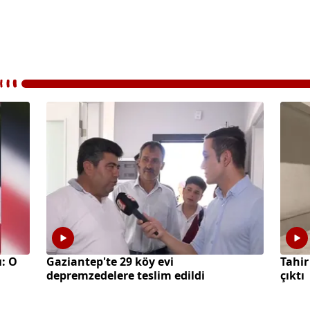
ı: O
Gaziantep'te 29 köy evi
Tahir
depremzedelere teslim edildi
çıktı