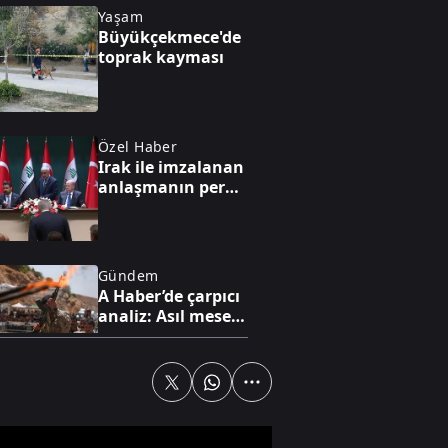
Yaşam
Büyükçekmece'de
toprak kayması
Özel Haber
Irak ile imzalanan
anlaşmanın perde
arkası
Gündem
A Haber’de çarpıcı
analiz: Asıl mesele
silahlı yapıdan
ziyade siyasi
uzantılar
Özel Haber
Yıl 1995:
Sandıktan