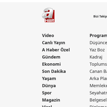
Bizi Taki
Video
Program
Canlı Yayın
Düşünce 
A Haber Özel
Yaz Boz
Gündem
Kadraj
Ekonomi
Toplumsa
Son Dakika
Yaşam
Arka Pla
Dünya
Memleke
Spor
Seyaha
Magazin
Belgesel
Viral
Diploma