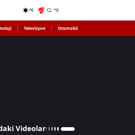
-°C
noloji
Televizyon
Otomobil
daki Videolar