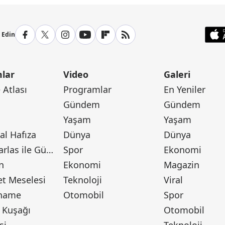
p Edin
lar
Video
Galeri
Atlası
Programlar
En Yeniler
Gündem
Gündem
Yaşam
Yaşam
l Hafıza
Dünya
Dünya
Canan Barlas ile Gündem
Spor
Ekonomi
n
Ekonomi
Magazin
t Meselesi
Teknoloji
Viral
tname
Otomobil
Spor
 Kuşağı
Otomobil
si
Teknoloji