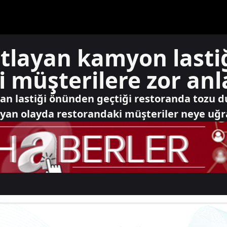
tlayan kamyon lasti
 müşterilere zor anla
n lastiği önünden geçtiği restoranda tozu d
an olayda restorandaki müşteriler neye uğrad