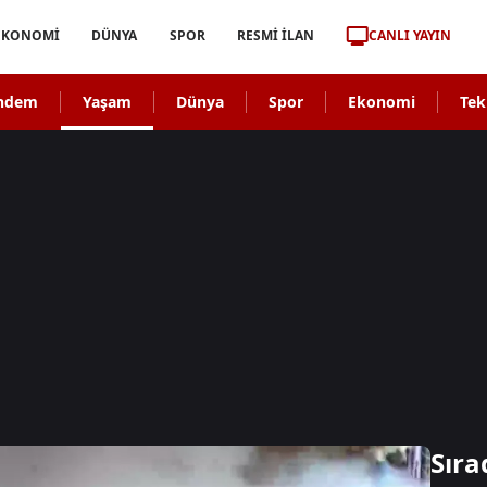
CANLI YAYIN
EKONOMİ
DÜNYA
SPOR
RESMİ İLAN
ndem
Yaşam
Dünya
Spor
Ekonomi
Tek
Sıra