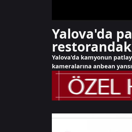
Yalova'da pa
restorandaki
Yalova'da kamyonun patlaya
kameralarına anbean yansıy