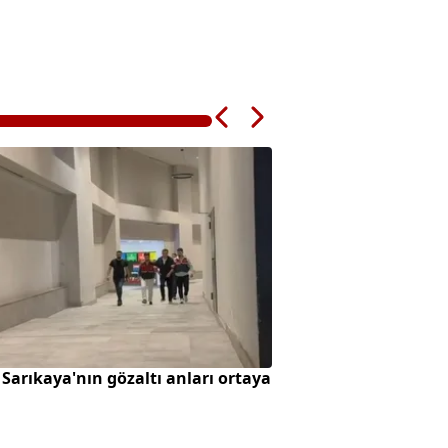
 Sarıkaya'nın gözaltı anları ortaya
Büyükçekmece'de 