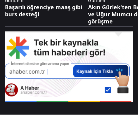
Gündem
Gündem
Başarılı öğrenciye maaş gibi
Akın Gürlek'ten 
burs desteği
ve Uğur Mumcu dos
görüşme