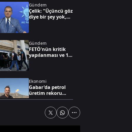
Gündem
Çelik: "Üçüncü göz
diye bir şey yok,
sadece milli göz
vardır"
Gündem
FETÖ'nün kritik
yapılanması ve 15
Temmuz'a giden
süreç!
Ekonomi
Gabar'da petrol
üretim rekoru
kırıldı
Spor
Dünya yıldızı
Salah Trabzon'da