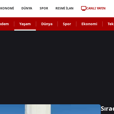
CANLI YAYIN
EKONOMİ
DÜNYA
SPOR
RESMİ İLAN
ndem
Yaşam
Dünya
Spor
Ekonomi
Tek
Sıra