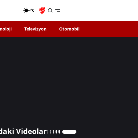
-°C
noloji
Televizyon
Otomobil
daki Videolar