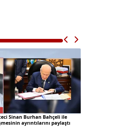
eci Sinan Burhan Bahçeli ile
Başkan Vekilliği se
mesinin ayrıntılarını paylaştı
skandalı!