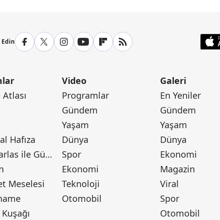
p Edin
lar
Video
Galeri
Atlası
Programlar
En Yeniler
Gündem
Gündem
Yaşam
Yaşam
l Hafıza
Dünya
Dünya
Canan Barlas ile Gündem
Spor
Ekonomi
n
Ekonomi
Magazin
t Meselesi
Teknoloji
Viral
tname
Otomobil
Spor
 Kuşağı
Otomobil