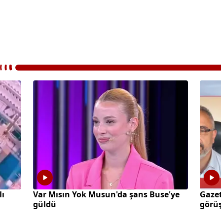
lı
Var Mısın Yok Musun'da şans Buse'ye
Gazet
güldü
görüş