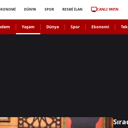
CANLI YAYIN
EKONOMİ
DÜNYA
SPOR
RESMİ İLAN
ndem
Yaşam
Dünya
Spor
Ekonomi
Tek
Sıra