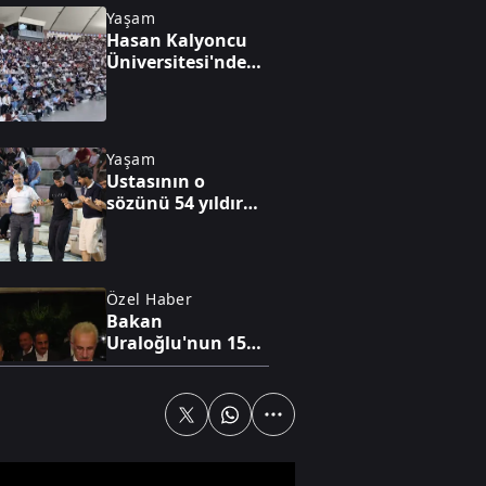
Yaşam
Hasan Kalyoncu
Üniversitesi'nde
öğrenci olmak!
Yaşam
Ustasının o
sözünü 54 yıldır
unutmuyor
Özel Haber
Bakan
Uraloğlu'nun 15
saati aşan
mesaisine A Haber
eşlik etti
Dünya
İtalya-İspanya
arasında Sebte