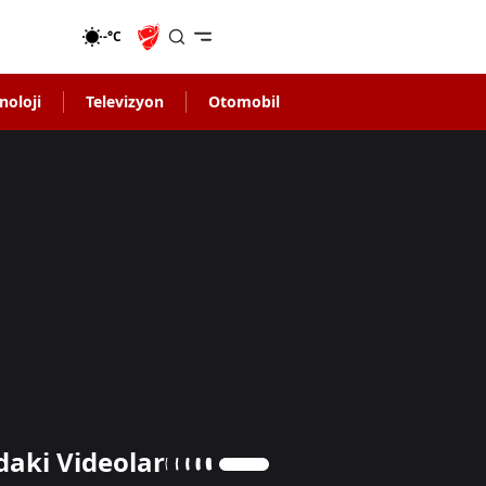
-°C
noloji
Televizyon
Otomobil
daki Videolar