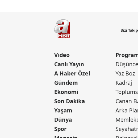
Bizi Taki
Video
Program
Canlı Yayın
Düşünce 
A Haber Özel
Yaz Boz
Gündem
Kadraj
Ekonomi
Toplumsa
Son Dakika
Yaşam
Arka Pla
Dünya
Memleke
Spor
Seyaha
Magazin
Belgesel