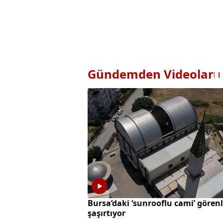
Gündemden Videolar
Bursa’daki ‘sunrooflu cami’ görenl
şaşırtıyor