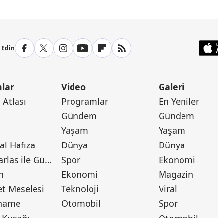
p Edin
lar
Video
Galeri
Atlası
Programlar
En Yeniler
Gündem
Gündem
Yaşam
Yaşam
l Hafıza
Dünya
Dünya
Canan Barlas ile Gündem
Spor
Ekonomi
n
Ekonomi
Magazin
t Meselesi
Teknoloji
Viral
tname
Otomobil
Spor
 Kuşağı
Otomobil