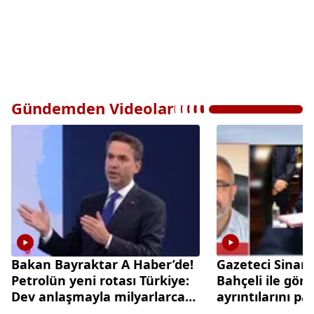
Gündemden Videolar
Bakan Bayraktar A Haber’de!
Gazeteci Sinan
Petrolün yeni rotası Türkiye:
Bahçeli ile gör
Dev anlaşmayla milyarlarca
ayrıntılarını pa
dolarlık hamle