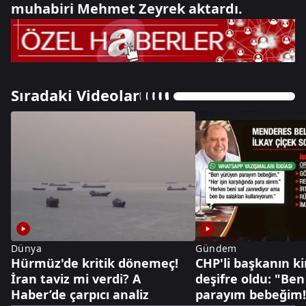
muhabiri Mehmet Zeyrek aktardı.
Sıradaki Videolar
Dünya
Gündem
Hürmüz'de kritik dönemeç!
CHP'li başkanın kir
İran taviz mi verdi? A
deşifre oldu: "Be
Haber’de çarpıcı analiz
parayım bebeğim!