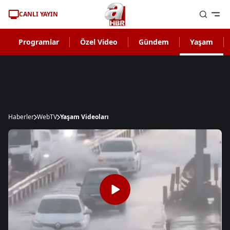
CANLI YAYIN
Programlar
Özel Video
Gündem
Yaşam
Haberler
WebTV
Yaşam Videoları