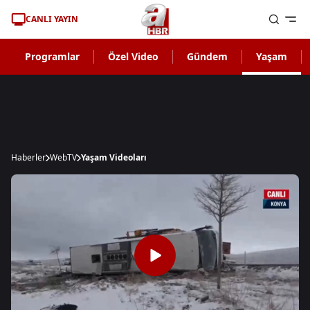
CANLI YAYIN
Programlar
Özel Video
Gündem
Yaşam
Haberler
WebTV
Yaşam Videoları