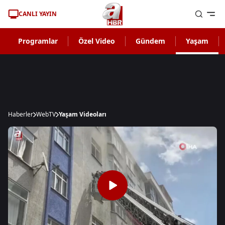
CANLI YAYIN
Programlar
Özel Video
Gündem
Yaşam
Haberler
WebTV
Yaşam Videoları