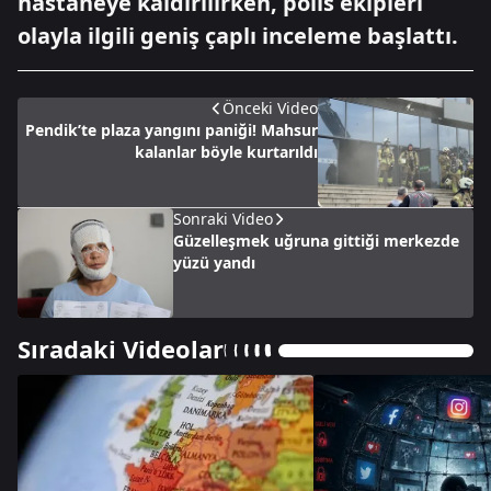
hastaneye kaldırılırken, polis ekipleri
olayla ilgili geniş çaplı inceleme başlattı.
Önceki Video
Pendik’te plaza yangını paniği! Mahsur
kalanlar böyle kurtarıldı
Sonraki Video
Güzelleşmek uğruna gittiği merkezde
yüzü yandı
Sıradaki Videolar