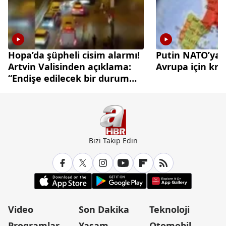
Hopa’da şüpheli cisim alarmı!
Putin NATO’ya 
Artvin Valisinden açıklama:
Avrupa için kri
“Endişe edilecek bir durum
yok”
Bizi Takip Edin
Video
Son Dakika
Teknoloji
Programlar
Yaşam
Otomobil