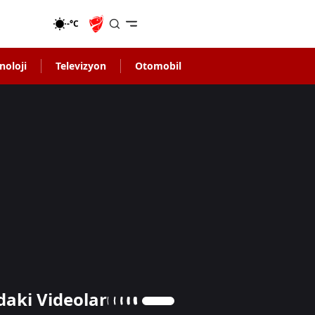
-°C
noloji
Televizyon
Otomobil
daki Videolar