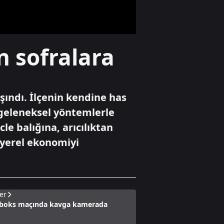
söndürüldü
Gündem
n sofralara
Ansiklopedik Türk
Tarih Sözlüğü
yayında
şındı. İlçenin kendine has
Yaşam
 geleneksel yöntemlerle
Cumhuriyet
 balığına, arıcılıktan
tarihinin en
yüksek üretimi
 yerel ekonomiyi
bekleniyor
er
 boks maçında kavga kamerada