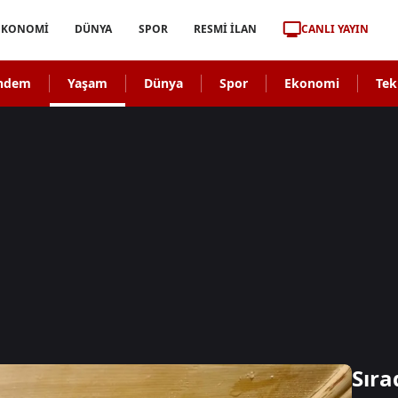
CANLI YAYIN
EKONOMİ
DÜNYA
SPOR
RESMİ İLAN
ndem
Yaşam
Dünya
Spor
Ekonomi
Tek
Sıra