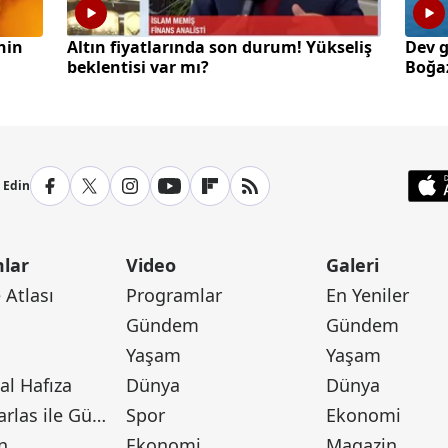
hin
Altın fiyatlarında son durum! Yükseliş
Dev 
beklentisi var mı?
Boğaz
p Edin
lar
Video
Galeri
Atlası
Programlar
En Yeniler
Gündem
Gündem
Yaşam
Yaşam
l Hafıza
Dünya
Dünya
Canan Barlas ile Gündem
Spor
Ekonomi
n
Ekonomi
Magazin