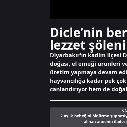
Dicle’nin be
lezzet şöleni
Diyarbakır’ın kadim ilçesi 
doğası, el emeği ürünleri v
üretim yapmaya devam ediyo
hayvancılığa kadar pek çok
canlandırıyor hem de doğall
Ö
2 aylık bebeğini öldürme şüphesiy
alınan annenin ifadesi