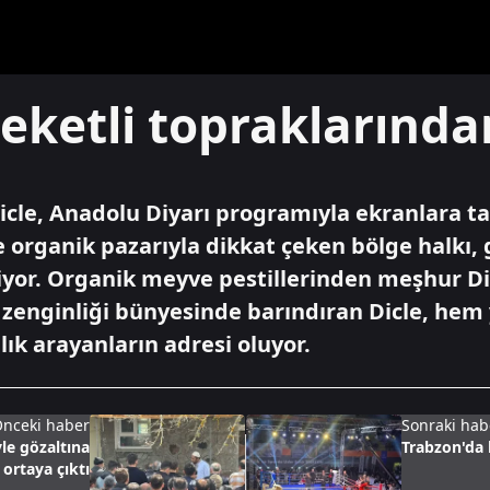
reketli topraklarında
Dicle, Anadolu Diyarı programıyla ekranlara ta
e organik pazarıyla dikkat çeken bölge halkı,
r. Organik meyve pestillerinden meşhur Dicle
 zenginliği bünyesinde barındıran Dicle, hem
ık arayanların adresi oluyor.
nceki haber
Sonraki hab
le gözaltına
Trabzon'da
 ortaya çıktı