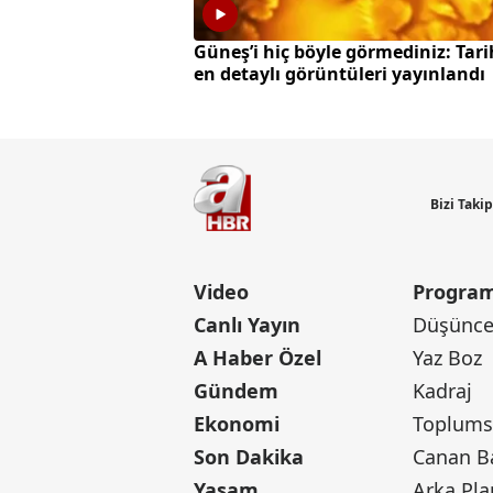
Güneş’i hiç böyle görmediniz: Tari
en detaylı görüntüleri yayınlandı
Bizi Taki
Video
Program
Canlı Yayın
Düşünce 
A Haber Özel
Yaz Boz
Gündem
Kadraj
Ekonomi
Toplumsa
Son Dakika
Yaşam
Arka Pla