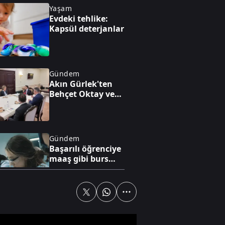
Yaşam
Evdeki tehlike:
Kapsül deterjanlar
Gündem
Akın Gürlek'ten
Behçet Oktay ve
Uğur Mumcu
dosyaları için
görüşme
Gündem
Başarılı öğrenciye
maaş gibi burs
desteği
Gündem
Bilecik'te arazide
çıkan yangın