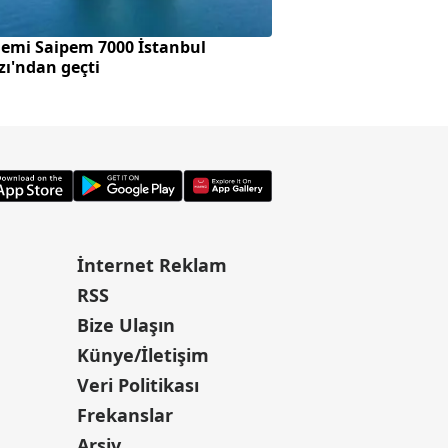
gemi Saipem 7000 İstanbul
Öldürdüğü komşus
ı'ndan geçti
aracını ateşe verdi
İnternet Reklam
RSS
Bize Ulaşın
Künye/İletişim
Veri Politikası
Frekanslar
Arşiv