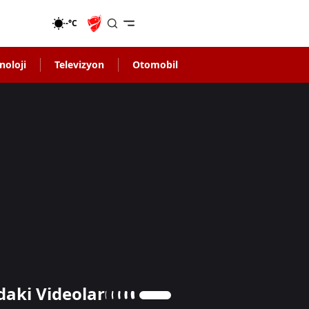
-°C
noloji
Televizyon
Otomobil
daki Videolar