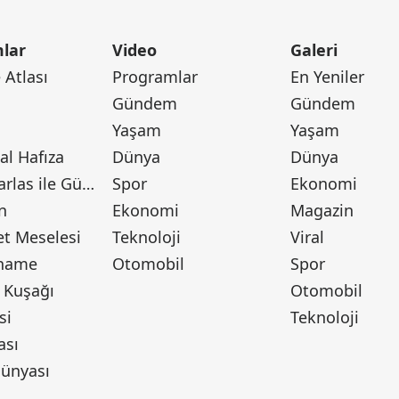
lar
Video
Galeri
Atlası
Programlar
En Yeniler
Gündem
Gündem
Yaşam
Yaşam
l Hafıza
Dünya
Dünya
Canan Barlas ile Gündem
Spor
Ekonomi
n
Ekonomi
Magazin
t Meselesi
Teknoloji
Viral
tname
Otomobil
Spor
 Kuşağı
Otomobil
si
Teknoloji
ası
ünyası
ı