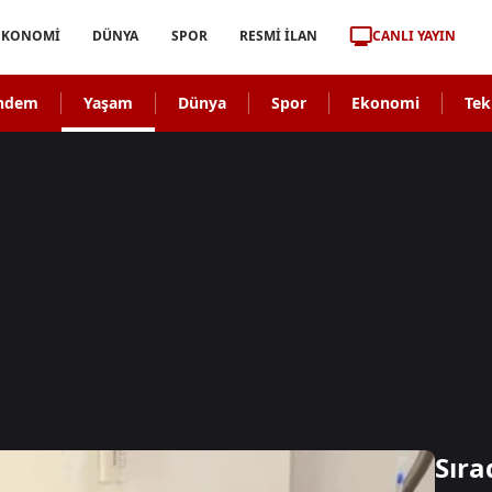
CANLI YAYIN
EKONOMİ
DÜNYA
SPOR
RESMİ İLAN
ndem
Yaşam
Dünya
Spor
Ekonomi
Tek
Sıra