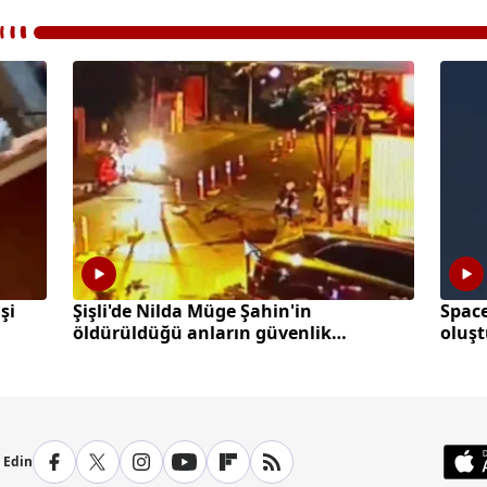
şi
Şişli'de Nilda Müge Şahin'in
Space
öldürüldüğü anların güvenlik
oluş
kamerası görüntüleri ortaya çıktı
p Edin