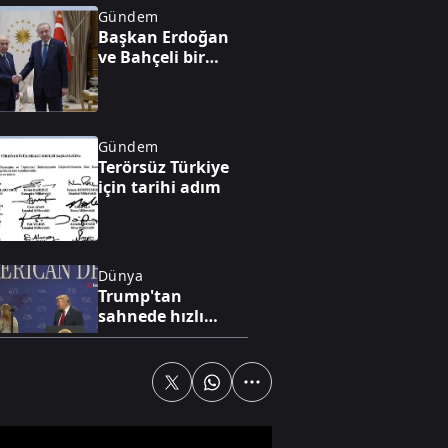
Gündem
Başkan Erdoğan
ve Bahçeli bir
araya geldi
Gündem
Terörsüz Türkiye
için tarihi adım
Dünya
Trump'tan
sahnede hızlı
müdahale! Küçük
çocuğu düşmeden
yakaladı
Ekonomi
Altın fiyatlarında
son durum!