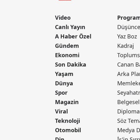
Video
Program
Canlı Yayın
Düşünce 
A Haber Özel
Yaz Boz
Gündem
Kadraj
Ekonomi
Toplumsa
Son Dakika
Yaşam
Arka Pla
Dünya
Memleke
Spor
Seyaha
Magazin
Belgesel
Viral
Diploma
Teknoloji
Söz Tem
Otomobil
Medya D
Din
İş'in Sırr