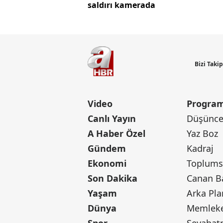
saldırı kamerada
Bizi Taki
Video
Program
Canlı Yayın
Düşünce 
A Haber Özel
Yaz Boz
Gündem
Kadraj
Ekonomi
Toplumsa
Son Dakika
Yaşam
Arka Pla
Dünya
Memleke
Spor
Seyaha