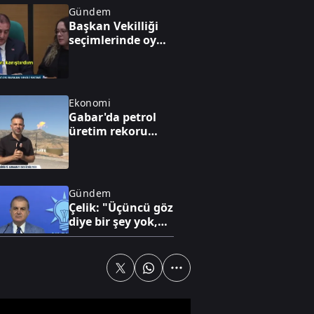
Gündem
Başkan Vekilliği
seçimlerinde oy
iptali skandalı!
Ekonomi
Gabar'da petrol
üretim rekoru
kırıldı
Gündem
Çelik: "Üçüncü göz
diye bir şey yok,
sadece milli göz
vardır"
Spor
Dünya yıldızı
Salah Trabzon'da