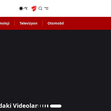
-°C
noloji
Televizyon
Otomobil
daki Videolar