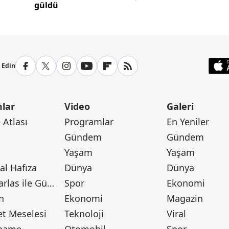
güldü
p Edin
lar
Video
Galeri
Atlası
Programlar
En Yeniler
Gündem
Gündem
Yaşam
Yaşam
l Hafıza
Dünya
Dünya
Canan Barlas ile Gündem
Spor
Ekonomi
n
Ekonomi
Magazin
t Meselesi
Teknoloji
Viral
tname
Otomobil
Spor