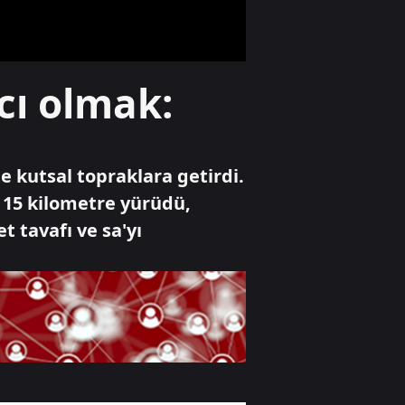
Ekonomi
cı olmak:
Enerjide savaş
etkisi! Altın, petrol
ve faiz dengesi
yeniden
şekilleniyor
kte kutsal topraklara getirdi.
Gündem
; 15 kilometre yürüdü,
FETÖ'nün kritik
t tavafı ve sa'yı
yapılanması ve 15
Temmuz'a giden
süreç!