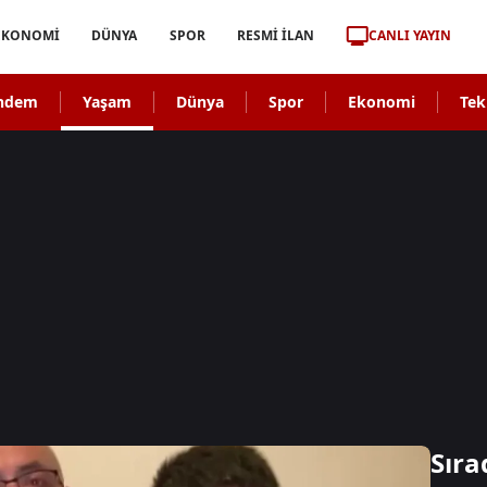
CANLI YAYIN
EKONOMİ
DÜNYA
SPOR
RESMİ İLAN
ndem
Yaşam
Dünya
Spor
Ekonomi
Tek
Sıra