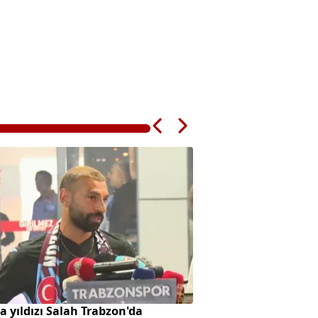
 yıldızı Salah Trabzon'da
Başkan Vekilliği se