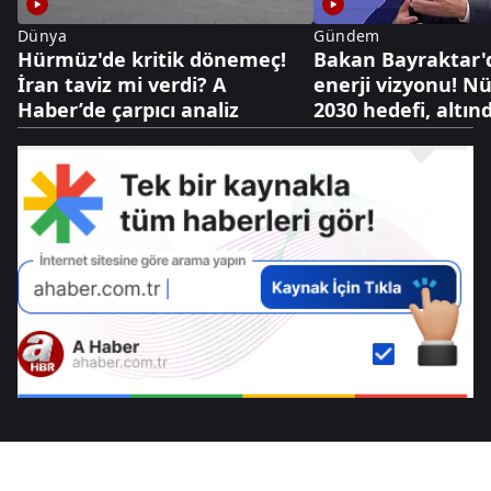
Dünya
Gündem
Hürmüz'de kritik dönemeç!
Bakan Bayraktar'
İran taviz mi verdi? A
enerji vizyonu! N
Haber’de çarpıcı analiz
2030 hedefi, altınd
dolarlık hazine