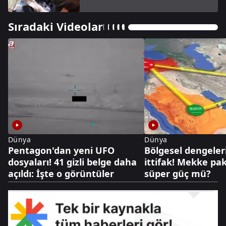
Sıradaki Videolar
Dünya
Dünya
Pentagon'dan yeni UFO
Bölgesel dengeler
dosyaları! 41 gizli belge daha
ittifak! Mekke pak
açıldı: İşte o görüntüler
süper güç mü?