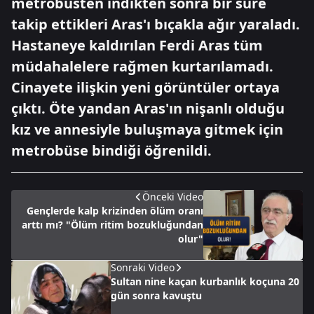
metrobüsten indikten sonra bir süre
takip ettikleri Aras'ı bıçakla ağır yaraladı.
Hastaneye kaldırılan Ferdi Aras tüm
müdahalelere rağmen kurtarılamadı.
Cinayete ilişkin yeni görüntüler ortaya
çıktı. Öte yandan Aras'ın nişanlı olduğu
kız ve annesiyle buluşmaya gitmek için
metrobüse bindiği öğrenildi.
Önceki Video
Gençlerde kalp krizinden ölüm oranı
arttı mı? "Ölüm ritim bozukluğundan
olur"
Sonraki Video
Sultan nine kaçan kurbanlık koçuna 20
gün sonra kavuştu