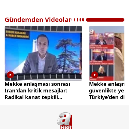
Gündemden Videolar
Mekke anlaşması sonrası
Mekke anlaşmas
İran'dan kritik mesajlar:
güvenlikte yen
Radikal kanat tepkili
Türkiye’den di
diplomasi cephesi temkinli
caydırıcılık ham