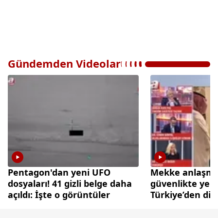
Gündemden Videolar
Pentagon'dan yeni UFO
Mekke anlaşmas
dosyaları! 41 gizli belge daha
güvenlikte yen
açıldı: İşte o görüntüler
Türkiye’den di
caydırıcılık ham