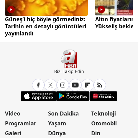
Güneş’i hiç böyle görmediniz:
Altın fiyatları
Tarihin en detaylı görüntüleri
Yükseliş beklen
yayınlandı
Bizi Takip Edin
Video
Son Dakika
Teknoloji
Programlar
Yaşam
Otomobil
Galeri
Dünya
Din