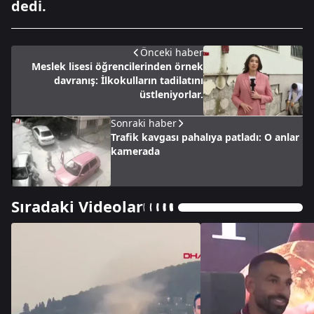
dedi.
Önceki haber
Meslek lisesi öğrencilerinden örnek
davranış: İlkokulların tadilatını
üstleniyorlar.
Sonraki haber
Trafik kavgası pahalıya patladı: O anlar
kamerada
Sıradaki Videolar