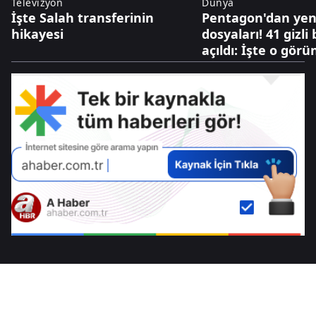
Televizyon
Dünya
İşte Salah transferinin
Pentagon'dan yen
hikayesi
dosyaları! 41 gizli
açıldı: İşte o görü