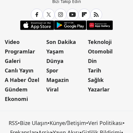
Bizi Takip Edin
Video
Son Dakika
Teknoloji
Programlar
Yaşam
Otomobil
Galeri
Dünya
Din
Canlı Yayın
Spor
Tarih
A Haber Özel
Magazin
Sağlık
Gündem
Viral
Yazarlar
Ekonomi
RSS
•
Bize Ulaşın
•
Künye/İletişim
•
Veri Politikası
•
Frekanslar
•
Arşiv
•
Yayın Akışı
•
Gizlilik Bildirimi
•