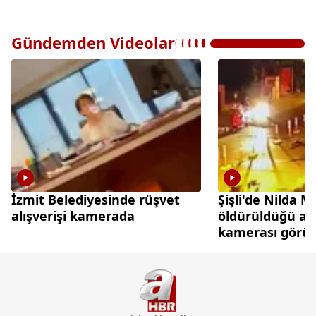
Gündemden Videolar
İzmit Belediyesinde rüşvet
Şişli'de Nilda 
alışverişi kamerada
öldürüldüğü an
kamerası görün
çıktı