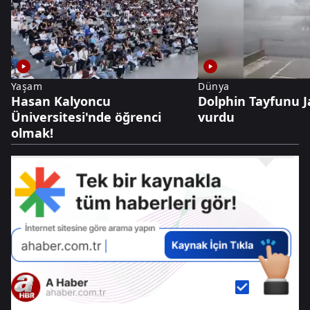
Yaşam
Dünya
Hasan Kalyoncu
Dolphin Tayfunu J
Üniversitesi'nde öğrenci
vurdu
olmak!