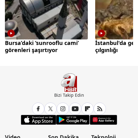
Bursa’daki ‘sunrooflu cami’
İstanbul'da gec
görenleri şaşırtıyor
çılgınlığı
Bizi Takip Edin
Video
Son Dakika
Teknoloji