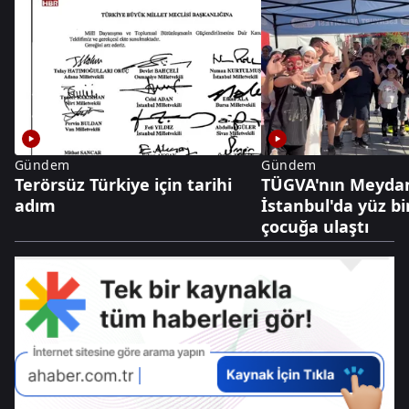
Gündem
Gündem
Terörsüz Türkiye için tarihi
TÜGVA'nın Meydan
adım
İstanbul'da yüz bi
çocuğa ulaştı