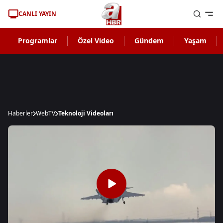
CANLI YAYIN
Programlar
Özel Video
Gündem
Yaşam
Haberler
WebTV
Teknoloji Videoları