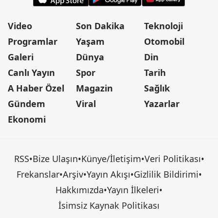
Video
Son Dakika
Teknoloji
Programlar
Yaşam
Otomobil
Galeri
Dünya
Din
Canlı Yayın
Spor
Tarih
A Haber Özel
Magazin
Sağlık
Gündem
Viral
Yazarlar
Ekonomi
RSS
•
Bize Ulaşın
•
Künye/İletişim
•
Veri Politikası
•
Frekanslar
•
Arşiv
•
Yayın Akışı
•
Gizlilik Bildirimi
•
Hakkımızda
•
Yayın İlkeleri
•
İsimsiz Kaynak Politikası