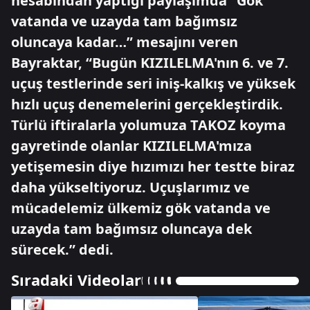
hesabından yaptığı paylaşımda "Gök
vatanda ve uzayda tam bağımsız
oluncaya kadar…” mesajını veren
Bayraktar, “Bugün KIZILELMA'nın 6. ve 7.
uçuş testlerinde seri iniş-kalkış ve yüksek
hızlı uçuş denemelerini gerçekleştirdik.
Türlü iftiralarla yolumuza TAKOZ koyma
gayretinde olanlar KIZILELMA'mıza
yetişemesin diye hızımızı her testte biraz
daha yükseltiyoruz. Uçuşlarımız ve
mücadelemiz ülkemiz gök vatanda ve
uzayda tam bağımsız oluncaya dek
sürecek.” dedi.
Sıradaki Videolar