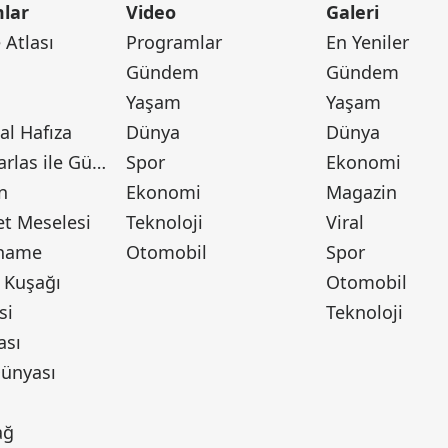
lar
Video
Galeri
Atlası
Programlar
En Yeniler
Gündem
Gündem
Yaşam
Yaşam
l Hafıza
Dünya
Dünya
Canan Barlas ile Gündem
Spor
Ekonomi
n
Ekonomi
Magazin
t Meselesi
Teknoloji
Viral
tname
Otomobil
Spor
 Kuşağı
Otomobil
si
Teknoloji
ası
ünyası
ı
ağ