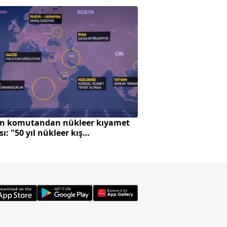
n komutandan nükleer kıyamet
Avrupa'da zeytin ü
sı: "50 yıl nükleer kış
Türkiye'ye çevrildi
abiliriz"