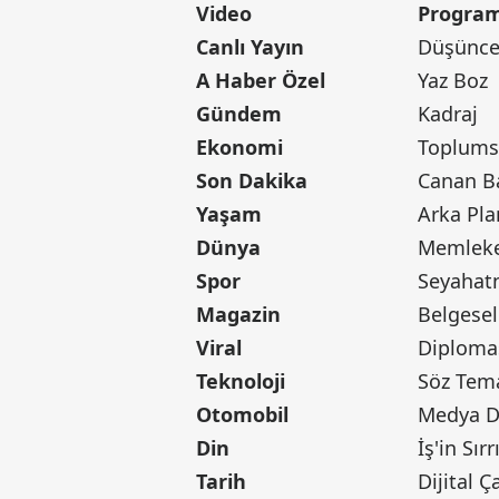
Video
Program
Canlı Yayın
Düşünce 
A Haber Özel
Yaz Boz
Gündem
Kadraj
Ekonomi
Toplumsa
Son Dakika
Yaşam
Arka Pla
Dünya
Memleke
Spor
Seyaha
Magazin
Belgesel
Viral
Diploma
Teknoloji
Söz Tem
Otomobil
Medya D
Din
İş'in Sırr
Tarih
Dijital Ç