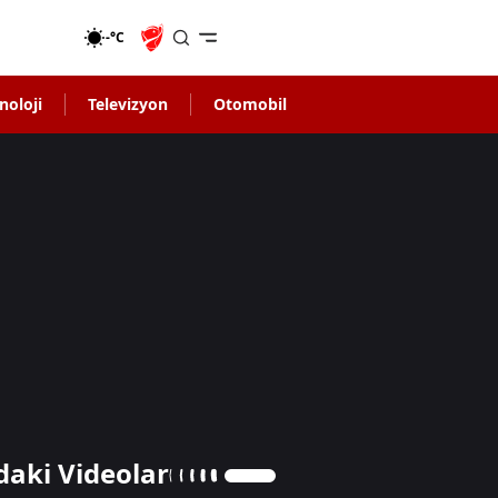
-°C
noloji
Televizyon
Otomobil
daki Videolar