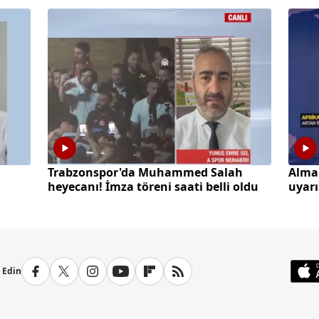
a
Trabzonspor'da Muhammed Salah
Alma
heyecanı! İmza töreni saati belli oldu
uyarı
yaşay
p Edin