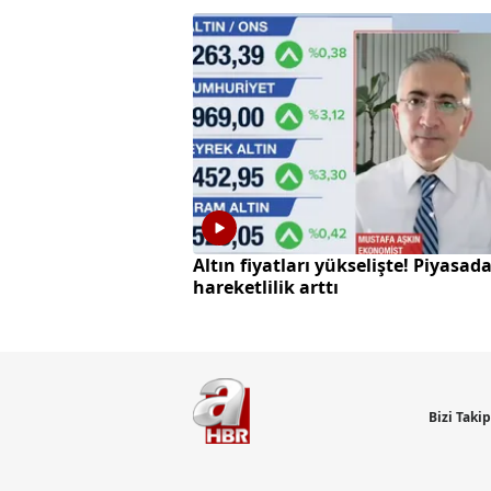
Altın fiyatları yükselişte! Piyasad
hareketlilik arttı
Bizi Taki