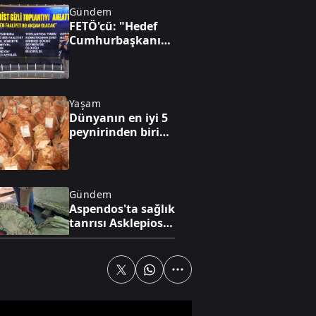
Gündem
FETÖ'cü: "Hedef
Cumhurbaşkanını
sağ ele
geçirmekti!"
Yaşam
Dünyanın en iyi 5
peynirinden biri
Divle peyniri
Gündem
Aspendos'ta sağlık
tanrısı Asklepios
ve oğlunun 2,20
metrelik heykeli
bulundu
Gündem
İzmit
Belediyesinde