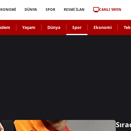
CANLI YAYIN
EKONOMİ
DÜNYA
SPOR
RESMİ İLAN
ndem
Yaşam
Dünya
Spor
Ekonomi
Tek
Sıra