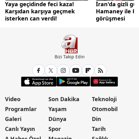
Yaya geçidinde feci kaza!
İran'da gizli gü
Karşıdan karşıya geçmek
Hamaney ile Pez
isterken can verdi!
görüşmesi
Bizi Takip Edin
Video
Son Dakika
Teknoloji
Programlar
Yaşam
Otomobil
Galeri
Dünya
Din
Canlı Yayın
Spor
Tarih
A Haber Özel
Magazin
Sağlık