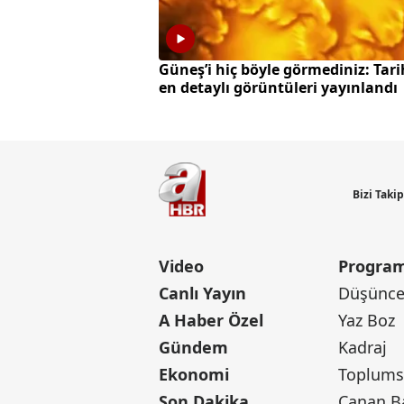
Güneş’i hiç böyle görmediniz: Tari
en detaylı görüntüleri yayınlandı
Bizi Taki
Video
Program
Canlı Yayın
Düşünce 
A Haber Özel
Yaz Boz
Gündem
Kadraj
Ekonomi
Toplumsa
Son Dakika