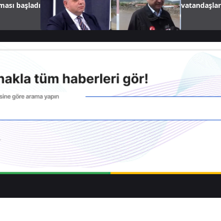
şması başladı
vatandaşlar