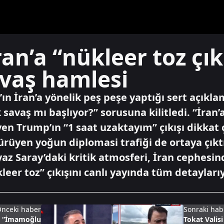
an’a “nükleer toz çık
avaş hamlesi
n İran’a yönelik peş peşe yaptığı sert açık
savaş mı başlıyor?” sorusuna kilitledi. “İran’
yen Trump’ın “1 saat uzaktayım” çıkışı dikkat
yürüyen yoğun diplomasi trafiği de ortaya çık
z Saray’daki kritik atmosferi, İran cephesin
leer toz” çıkışını canlı yayında tüm detaylarıy
nceki haber
Sonraki hab
de “İmamoğlu
Tokat Valis