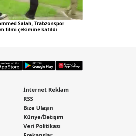
mmed Salah, Trabzonspor
Başkan Erdoğan ve
m filmi çekimine katıldı
"Terörsüz Türkiye"
İnternet Reklam
RSS
Bize Ulaşın
Künye/İletişim
Veri Politikası
Frekanslar