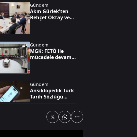
Gündem
Akın Gürlek'ten
Behçet Oktay ve
Uğur Mumcu
dosyaları için
görüşme
Gündem
MGK: FETÖ ile
mücadele devam
edecek
Gündem
Ansiklopedik Türk
Tarih Sözlüğü
yayında
Yaşam
Evdeki tehlike:
Kapsül deterjanlar