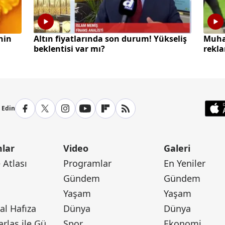
hin
Altın fiyatlarında son durum! Yükseliş
Muha
beklentisi var mı?
rekla
p Edin
lar
Video
Galeri
Atlası
Programlar
En Yeniler
Gündem
Gündem
Yaşam
Yaşam
l Hafıza
Dünya
Dünya
Canan Barlas ile Gündem
Spor
Ekonomi