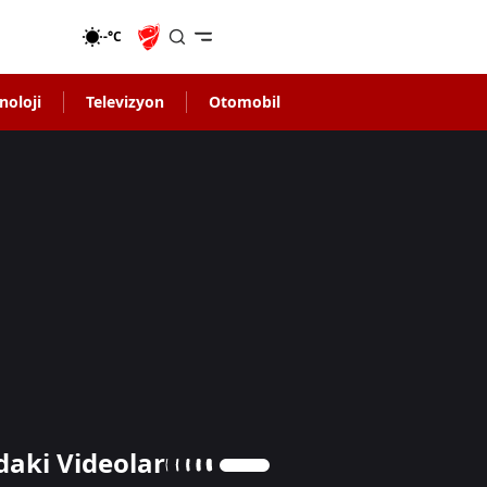
-°C
noloji
Televizyon
Otomobil
daki Videolar