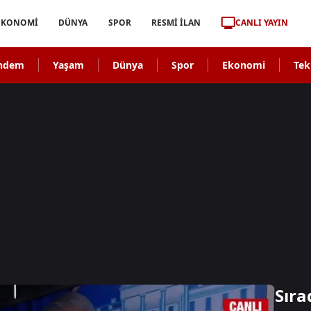
CANLI YAYIN
EKONOMİ
DÜNYA
SPOR
RESMİ İLAN
ndem
Yaşam
Dünya
Spor
Ekonomi
Tek
Sıra