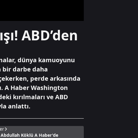
Yaşam
ışı! ABD’den
Heybeliada Deniz
Harp Okulu'nun
çatısında yangın
lamalar, dünya kamuoyunu
Gündem
a bir darbe daha
Bilecik'te arazide
 çekerken, perde arkasında
çıkan yangın
söndürüldü
tı. A Haber Washington
deki kırılmaları ve ABD
la anlattı.
er
i Abdullah Köklü A Haber'de