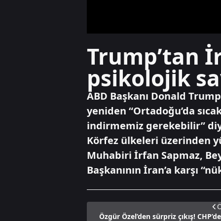
Trump’tan İr
psikolojik s
ABD Başkanı Donald Trump’ı
yeniden “Ortadoğu’da sıcak 
indirmemiz gerekebilir” di
Körfez ülkeleri üzerinden 
Muhabiri İrfan Sapmaz, Beya
Başkanının İran’a karşı “nük
Ö
Özgür Özel’den sürpriz çıkış! CHP’