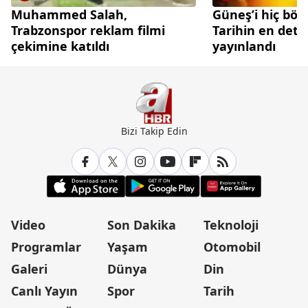
Muhammed Salah,
Güneş’i hiç böy
Trabzonspor reklam filmi
Tarihin en deta
çekimine katıldı
yayınlandı
Bizi Takip Edin
Video
Son Dakika
Teknoloji
Programlar
Yaşam
Otomobil
Galeri
Dünya
Din
Canlı Yayın
Spor
Tarih