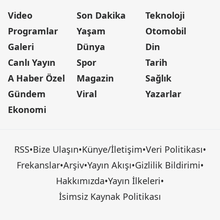
Video
Son Dakika
Teknoloji
Programlar
Yaşam
Otomobil
Galeri
Dünya
Din
Canlı Yayın
Spor
Tarih
A Haber Özel
Magazin
Sağlık
Gündem
Viral
Yazarlar
Ekonomi
RSS
•
Bize Ulaşın
•
Künye/İletişim
•
Veri Politikası
•
Frekanslar
•
Arşiv
•
Yayın Akışı
•
Gizlilik Bildirimi
•
Hakkımızda
•
Yayın İlkeleri
•
İsimsiz Kaynak Politikası