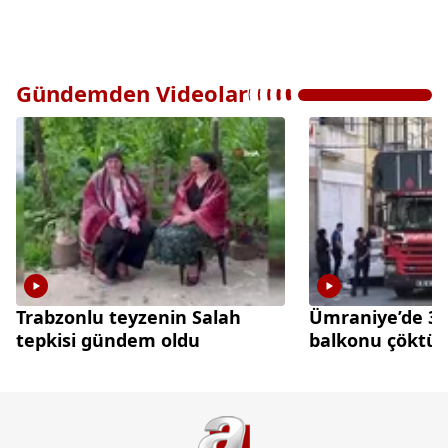
Gündemden Videolar
Trabzonlu teyzenin Salah
Ümraniye’de 3 k
tepkisi gündem oldu
balkonu çöktü