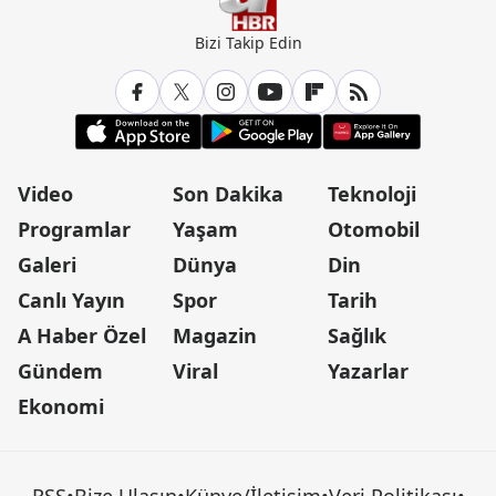
Bizi Takip Edin
Video
Son Dakika
Teknoloji
Programlar
Yaşam
Otomobil
Galeri
Dünya
Din
Canlı Yayın
Spor
Tarih
A Haber Özel
Magazin
Sağlık
Gündem
Viral
Yazarlar
Ekonomi
RSS
•
Bize Ulaşın
•
Künye/İletişim
•
Veri Politikası
•