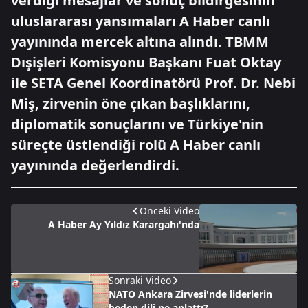
verdiği mesajlar ve sonuç bildirgesinin
uluslararası yansımaları A Haber canlı
yayınında mercek altına alındı. TBMM
Dışişleri Komisyonu Başkanı Fuat Oktay
ile SETA Genel Koordinatörü Prof. Dr. Nebi
Miş, zirvenin öne çıkan başlıklarını,
diplomatik sonuçlarını ve Türkiye'nin
süreçte üstlendiği rolü A Haber canlı
yayınında değerlendirdi.
Önceki Video
A Haber Ay Yıldız Karargahı'nda
Sonraki Video
NATO Ankara Zirvesi'nde liderlerin
beden dili ne anlattı?