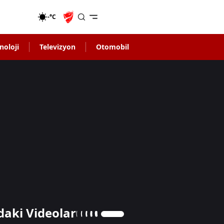
-°C
noloji
Televizyon
Otomobil
daki Videolar