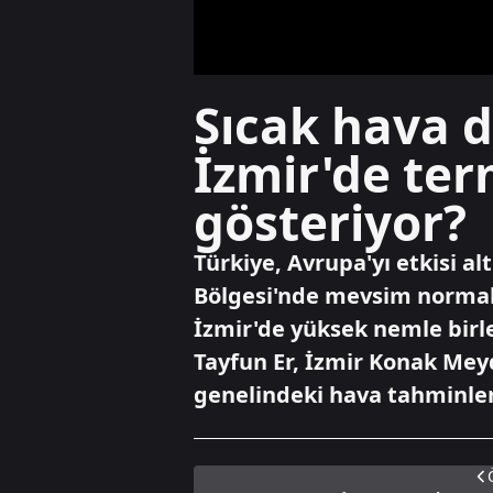
Sıcak hava d
İzmir'de te
gösteriyor?
Türkiye, Avrupa'yı etkisi al
Bölgesi'nde mevsim normall
İzmir'de yüksek nemle birle
Tayfun Er, İzmir Konak Mey
genelindeki hava tahminleri