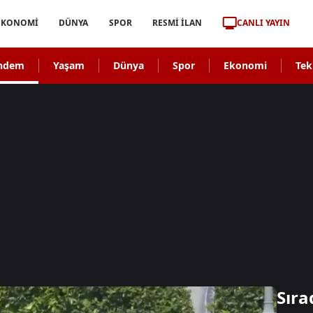
CANLI YAYIN
EKONOMİ
DÜNYA
SPOR
RESMİ İLAN
ndem
Yaşam
Dünya
Spor
Ekonomi
Tek
Sıra