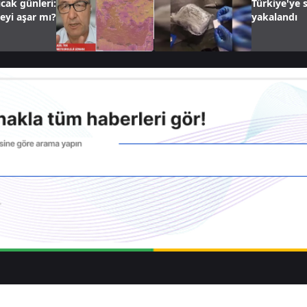
ıcak günleri:
Türkiye'ye 
ceyi aşar mı?
yakalandı