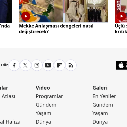
'nda
Mekke Anlaşması dengeleri nasıl
Üçlü
değiştirecek?
kriti
p Edin
lar
Video
Galeri
Atlası
Programlar
En Yeniler
Gündem
Gündem
Yaşam
Yaşam
l Hafıza
Dünya
Dünya