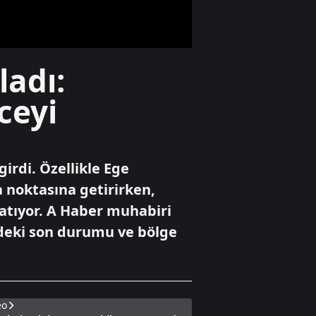
tepkisi gündem
oldu
Televizyon
ladı:
Altı Üstü İstanbul
9. bölüm 2.
ceyi
fragmanı
Gündem
girdi. Özellikle Ege
Terörsüz Türkiye
için tarihi
 noktasına getirirken,
mutabakat! Efkan
şatıyor. A Haber muhabiri
Ala: “Bizim
üçüncü bir göze
rdeki son durumu ve bölge
ihtiyacımız yok,
sorunlarımızı
kendimiz çözeriz”
eo