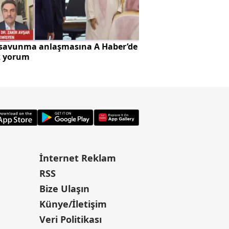
 savunma anlaşmasına A Haber’de
Türkiye kavurucu s
k yorum
pençesinde
İnternet Reklam
RSS
Bize Ulaşın
Künye/İletişim
Veri Politikası