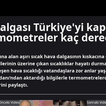
algası Türkiye'yi kap
rmometreler kaç dere
tına alan aşırı sıcak hava dalgasının kıskacına 
erinin üzerine çıkan sıcaklıklar hayatı durma
şen hava sıcaklığı vatandaşlara zor anlar ya
danı’ndan aktardığı bilgilerle termometrele
ni paylaştı.
Önceki Video
Sonraki Vid