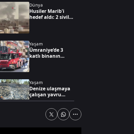
Dünya
Husiler Marib'i
hedef aldı: 2 sivil
hayatını kaybetti
Yaşam
Ümraniye’de 3
katlı binanın
balkonu çöktü
Yaşam
Denize ulaşmaya
çalışan yavru
caretta ateşte can
verdi
Spor
Trabzonlu
teyzenin Salah