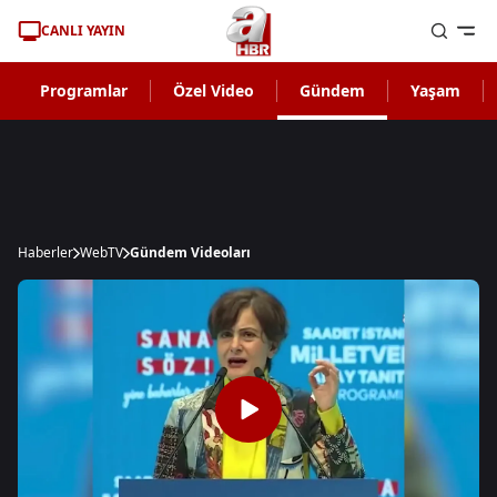
CANLI YAYIN
Programlar
Özel Video
Gündem
Yaşam
Haberler
WebTV
Gündem Videoları