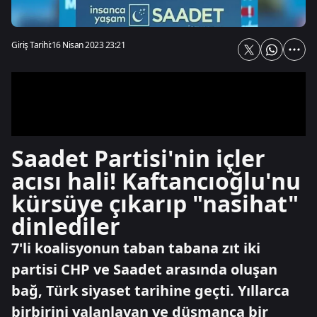
Giriş Tarihi:
16 Nisan 2023 23:21
Saadet Partisi'nin içler
acısı hali! Kaftancıoğlu'nu
kürsüye çıkarıp "nasihat"
dinlediler
7'li koalisyonun taban tabana zıt iki
partisi CHP ve Saadet arasında oluşan
bağ, Türk siyaset tarihine geçti. Yıllarca
birbirini yalanlayan ve düşmanca bir