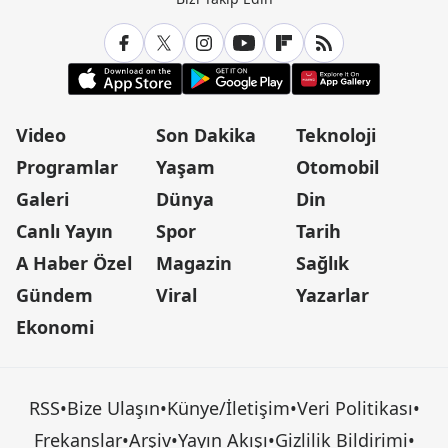
Video
Son Dakika
Teknoloji
Programlar
Yaşam
Otomobil
Galeri
Dünya
Din
Canlı Yayın
Spor
Tarih
A Haber Özel
Magazin
Sağlık
Gündem
Viral
Yazarlar
Ekonomi
RSS
•
Bize Ulaşın
•
Künye/İletişim
•
Veri Politikası
•
Frekanslar
•
Arşiv
•
Yayın Akışı
•
Gizlilik Bildirimi
•