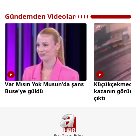
Gündemden Videolar
Var Mısın Yok Musun'da şans
Küçükçekmece'd
Buse'ye güldü
kazanın görünt
çıktı
Bizi Takip Edin