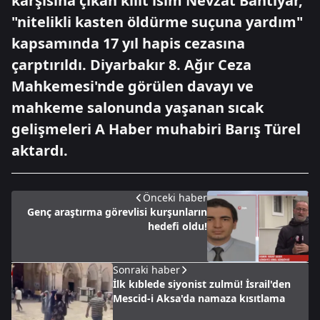
karşısına çıkan kilit isim Nevzat Bahtiyar,
"nitelikli kasten öldürme suçuna yardım"
kapsamında 17 yıl hapis cezasına
çarptırıldı. Diyarbakır 8. Ağır Ceza
Mahkemesi'nde görülen davayı ve
mahkeme salonunda yaşanan sıcak
gelişmeleri A Haber muhabiri Barış Türel
aktardı.
Önceki haber
Genç araştırma görevlisi kurşunların
hedefi oldu!
Sonraki haber
İlk kıblede siyonist zulmü! İsrail'den
Mescid-i Aksa'da namaza kısıtlama