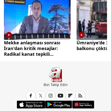
Mekke anlaşması sonrası
Ümraniye’de 3 k
İran'dan kritik mesajlar:
balkonu çöktü
Radikal kanat tepkili
diplomasi cephesi temkinli
Bizi Takip Edin