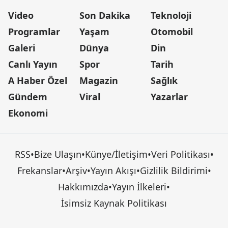
Video
Son Dakika
Teknoloji
Programlar
Yaşam
Otomobil
Galeri
Dünya
Din
Canlı Yayın
Spor
Tarih
A Haber Özel
Magazin
Sağlık
Gündem
Viral
Yazarlar
Ekonomi
RSS
•
Bize Ulaşın
•
Künye/İletişim
•
Veri Politikası
•
Frekanslar
•
Arşiv
•
Yayın Akışı
•
Gizlilik Bildirimi
•
Hakkımızda
•
Yayın İlkeleri
•
İsimsiz Kaynak Politikası