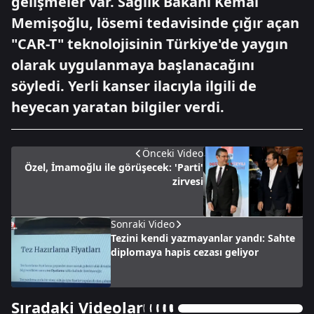
gelişmeler var. Sağlık Bakanı Kemal
Memişoğlu, lösemi tedavisinde çığır açan
"CAR-T" teknolojisinin Türkiye'de yaygın
olarak uygulanmaya başlanacağını
söyledi. Yerli kanser ilacıyla ilgili de
heyecan yaratan bilgiler verdi.
Önceki Video
Özel, İmamoğlu ile görüşecek: 'Parti'
zirvesi
Sonraki Video
Tezini kendi yazmayanlar yandı: Sahte
diplomaya hapis cezası geliyor
Sıradaki Videolar