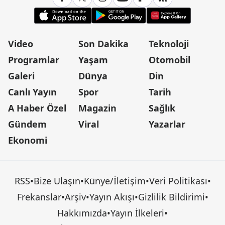
Video
Son Dakika
Teknoloji
Programlar
Yaşam
Otomobil
Galeri
Dünya
Din
Canlı Yayın
Spor
Tarih
A Haber Özel
Magazin
Sağlık
Gündem
Viral
Yazarlar
Ekonomi
RSS
•
Bize Ulaşın
•
Künye/İletişim
•
Veri Politikası
•
Frekanslar
•
Arşiv
•
Yayın Akışı
•
Gizlilik Bildirimi
•
Hakkımızda
•
Yayın İlkeleri
•