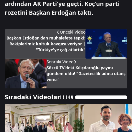
ardından AK Parti'ye geçti. Koç'un parti
rozetini Başkan Erdoğan taktı.
Önceki Video
Başkan Erdoğan'dan muhalefete tepki:
Rakiplerimiz koltuk kavgası veriyor |
"Türkiye'ye çağ atlattık"
Sonraki Video
Sözcü TV'deki Kılıçdaroğlu yayını
gündem oldu! "Gazetecilik adına utanç
verici"
Sıradaki Videolar