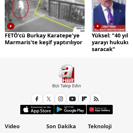
FETÖ'cü Burkay Karatepe'ye
Yüksel: "40 yıl
Marmaris'te keşif yaptırılıyor
yarayı hukukun ş
saracak"
Bizi Takip Edin
Video
Son Dakika
Teknoloji