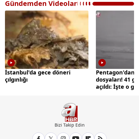
Gündemden Videolar
İstanbul'da gece döneri
Pentagon'dan 
çılgınlığı
dosyaları! 41 gi
açıldı: İşte o g
Bizi Takip Edin