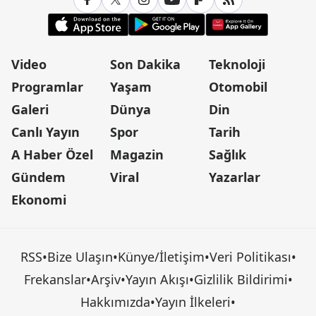
Video
Son Dakika
Teknoloji
Programlar
Yaşam
Otomobil
Galeri
Dünya
Din
Canlı Yayın
Spor
Tarih
A Haber Özel
Magazin
Sağlık
Gündem
Viral
Yazarlar
Ekonomi
RSS
•
Bize Ulaşın
•
Künye/İletişim
•
Veri Politikası
•
Frekanslar
•
Arşiv
•
Yayın Akışı
•
Gizlilik Bildirimi
•
Hakkımızda
•
Yayın İlkeleri
•