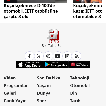
Küçükçekmece D-100'de
Küçükçekmece D
otomobil, İETT otobüsüne
kaza: İETT oto
çarptı: 3 ölü
otomobilde 3 ö
Bizi Takip Edin
Video
Son Dakika
Teknoloji
Programlar
Yaşam
Otomobil
Galeri
Dünya
Din
Canlı Yayın
Spor
Tarih